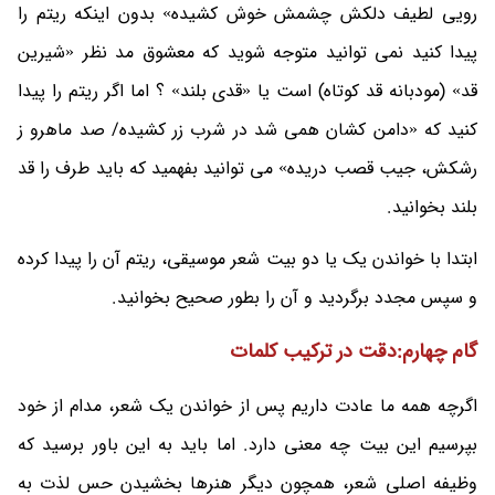
رویی لطیف دلکش چشمش خوش کشیده» بدون اینکه ریتم را
پیدا کنید نمی توانید متوجه شوید که معشوق مد نظر «شیرین
قد» (مودبانه قد کوتاه) است یا «قدی بلند» ؟ اما اگر ریتم را پیدا
کنید که «دامن کشان همی شد در شرب زر کشیده/ صد ماهرو ز
رشکش، جیب قصب دریده» می توانید بفهمید که باید طرف را قد
بلند بخوانید.
ابتدا با خواندن یک یا دو بیت شعر موسیقی، ریتم آن را پیدا کرده
و سپس مجدد برگردید و آن را بطور صحیح بخوانید.
گام چهارم:دقت در ترکیب کلمات
اگرچه همه ما عادت داریم پس از خواندن یک شعر، مدام از خود
بپرسیم این بیت چه معنی دارد. اما باید به این باور برسید که
وظیفه اصلی شعر، همچون دیگر هنرها بخشیدن حس لذت به