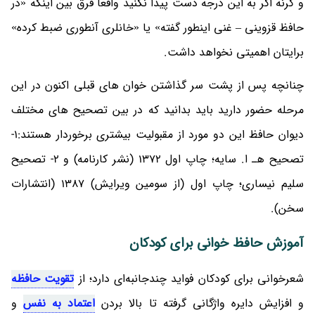
و گرنه اگر به این درجه دست پیدا نکنید واقعا فرق بین اینکه «در
حافظ قزوینی – غنی اینطور گفته» یا «خانلری آنطوری ضبط کرده»
برایتان اهمیتی نخواهد داشت.
چنانچه پس از پشت سر گذاشتن خوان های قبلی اکنون در این
مرحله حضور دارید باید بدانید که در بین تصحیح های مختلف
دیوان حافظ این دو مورد از مقبولیت بیشتری برخوردار هستند:1-
تصحیح هـ ا. سایه؛ چاپ اول 1372 (نشر کارنامه) و 2- تصحیح
سلیم نیساری؛ چاپ اول (از سومین ویرایش) 1387 (انتشارات
سخن).
آموزش حافظ خوانی برای کودکان
شعرخوانی برای کودکان فواید چندجانبه‌ای دارد؛ از
تقویت حافظه
و افزایش دایره واژگانی گرفته تا بالا بردن
اعتماد به نفس
و