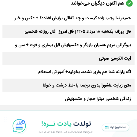
هم اکنون دیگران می‌خوانند
حمیدرضا رجب‌ زاده کیست و چه اتفاقی برایش افتاده؟ + عکس و خبر
جدید از او
فال روزانه یکشنبه ۱۸ مرداد ۱۴۰۵ | فال امروز | فال روزانه شخصی
بیوگرافی مریم همتیان بازیگر و عکسهایش قبل بیماری و فوت + سن و
فیلمها
آیت الکرسی صوتی
اگه یارانه شما هم واریز نشده، بخونید+ آموزش استعلام
متن زیارت عاشورا بدون ترجمه با خط درشت و خوانا
زندگی شخصی میترا حجار و عکسهایش
فال روزانه یکشنبه ۱۸ مرداد ۱۴۰۵ | فال امروز | فال روزانه شخصی
لینک های ویژه
متن دعای عهد با ترجمه و صوت
قیمت جاروبرقی بوش
مراکز خرید کربلا و نجف
استارز تلگرام