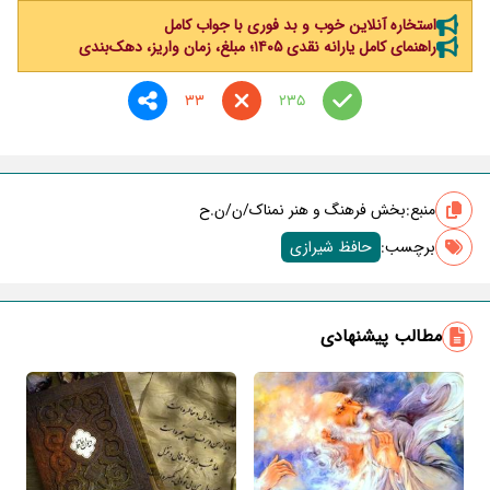
استخاره آنلاین خوب و بد فوری با جواب کامل
راهنمای کامل یارانه نقدی ۱۴۰۵؛ مبلغ، زمان واریز، دهک‌بندی
33
235
منبع:
بخش فرهنگ و هنر نمناک/ن/ن.ح
برچسب‌:
حافظ شیرازی
مطالب پیشنهادی