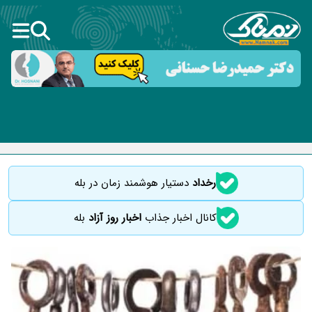
رخداد
دستیار هوشمند زمان در بله
کانال اخبار جذاب
اخبار روز آزاد
بله