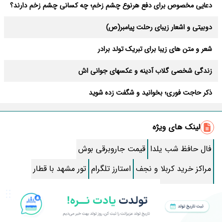
دعایی مخصوص برای دفع هرنوع چشم زخم؛ چه کسانی چشم زخم دارند؟
دوبیتی و اشعار زیبای رحلت پیامبر(ص)
شعر و متن های زیبا برای تبریک تولد برادر
زندگی شخصی گلاب آدینه و عکسهای جوانی اش
ذکر حاجت فوری؛ بخوانید و شگفت زده شوید
شرایطی که غسل جنابت واجب است
لینک های ویژه
زیباترین متن صبح بخیر؛ کوتاه، رومانتیک و خاص
فال حافظ شب یلدا
قیمت جاروبرقی بوش
طرز تهیه کوکو سبزی خوشمزه خانگی راحت+ آموزش تصویری و اندازه مواد
مراکز خرید کربلا و نجف
استارز تلگرام
تور مشهد با قطار
مدل موی مصری ترند امسال: کوتاه، چتری، بلند، فانتزی و کلاسیک!
خرید بلیط قطار
تمیز کردن رسوب کتری و سماور در یک چشم بهم زدن