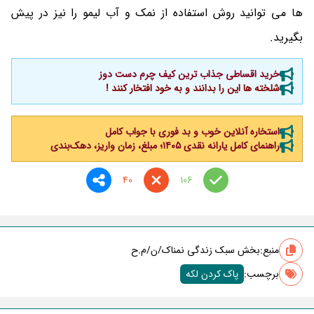
ها می توانید روش استفاده از نمک و آب لیمو را نیز در پیش
بگیرید.
خرید اقساطی جذاب ترین کیف چرم دست دوز
شلخته ها این را بدانند و به خود افتخار کنند !
استخاره آنلاین خوب و بد فوری با جواب کامل
راهنمای کامل یارانه نقدی ۱۴۰۵؛ مبلغ، زمان واریز، دهک‌بندی
40
106
منبع:
بخش سبک زندگی نمناک/ن/م.ح
برچسب‌:
پاک کردن لکه