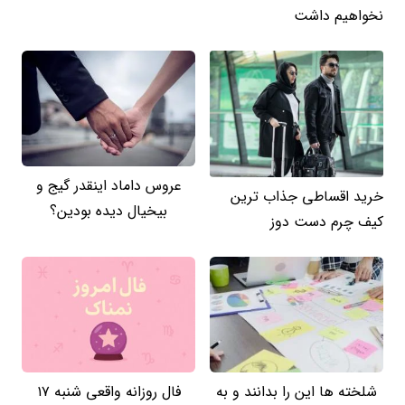
نخواهیم داشت
عروس داماد اینقدر گیج و
خرید اقساطی جذاب ترین
بیخیال دیده بودین؟
کیف چرم دست دوز
شلخته ها این را بدانند و به
فال روزانه واقعی شنبه ۱۷