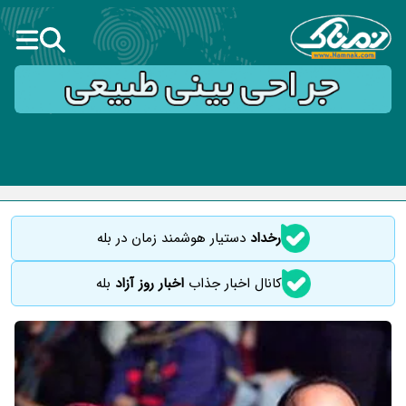
رخداد
دستیار هوشمند زمان در بله
کانال اخبار جذاب
اخبار روز آزاد
بله