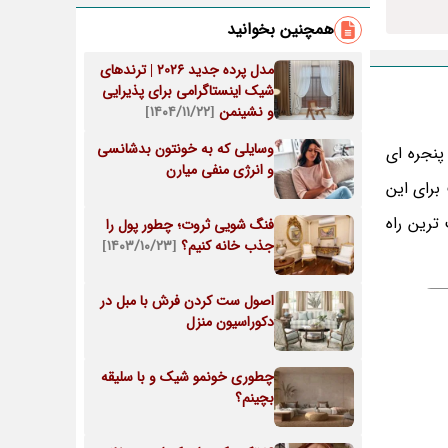
همچنین بخوانید
مدل پرده جدید 2026 | ترندهای
شیک اینستاگرامی برای پذیرایی
و نشینمن
[۱۴۰۴/۱۱/۲۲]
وسایلی که به خونتون بدشانسی
پنجره ای
و انرژی منفی میارن
برای این
ترین راه
فنگ شویی ثروت؛ چطور پول را
جذب خانه کنیم؟
[۱۴۰۳/۱۰/۲۳]
اصول ست کردن فرش با مبل در
دکوراسیون منزل
چطوری خونمو شیک و با سلیقه
بچینم؟