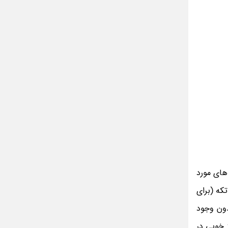
مینا جعفر زاده
بازیگران سریال رویای نیمه شب کنار همسر و
خانواده شان+ عکسهای شخصی جذاب
متن کامل زیارت عاشورا همراه با ترجمه و صوت
ادویه های لاغر کننده برای شما که چاق هستید
متن زیارت عاشورا بدون ترجمه با خط درشت
و خوانا
 های مورد
که (برای
دون وجود
ز خوبی در