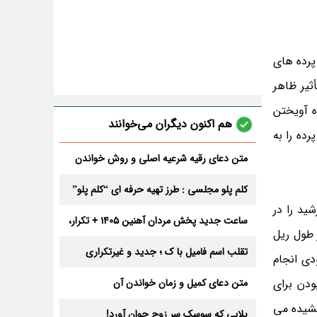
پرده های
ثیر ظاهر
ه آویختن
هم اکنون دیگران می‌خوانند
ده را به
متن دعای رقیه شرعیه اصلی و روش خواندن
آن برای ازدواج و ثروت + عوارض
کلم پلو مجلسی : طرز تهیه حرفه ای “کلم پلو”
ید را در
ساعت جدید پخش مردان آهنین 1405 + تکرار،
 طول ریل
تعداد قسمت و داوران
تقلب اسم فامیل با ک ؛ جدید و غیرتکراری
دی انجام
ودن برای
متن دعای کمیل و زمان خواندن آن
کشیده می
بلایی که سوسک سر زوج جوان آورد!