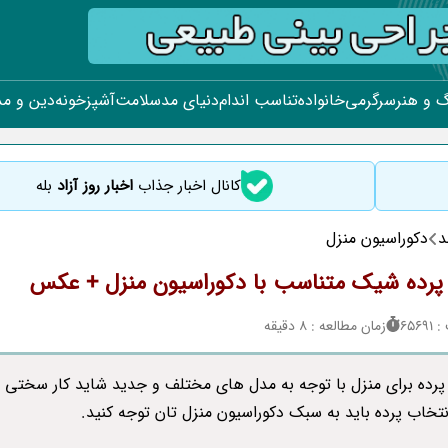
 و هنر
سرگرمی
خانواده
تناسب اندام
دنیای مد
سلامت
آشپزخونه
دین و م
کانال اخبار جذاب
اخبار روز آزاد
بله
د
دکوراسیون منزل
پرده شیک متناسب با دکوراسیون منزل + عکس
656
زمان مطالعه : 8 دقیقه
پرده برای منزل با توجه به مدل های مختلف و جدید شاید کار سختی ب
نتخاب پرده باید به سبک دکوراسیون منزل تان توجه کنید.