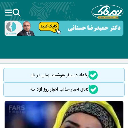
رخداد
دستیار هوشمند زمان در بله
کانال اخبار جذاب
اخبار روز آزاد
بله