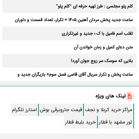
کلم پلو مجلسی : طرز تهیه حرفه ای “کلم پلو”
ساعت جدید پخش مردان آهنین 1405 + تکرار، تعداد قسمت و داوران
تقلب اسم فامیل با ک ؛ جدید و غیرتکراری
متن دعای کمیل و زمان خواندن آن
بلایی که سوسک سر زوج جوان آورد!
ساعت پخش و تکرار سریال آقای قاضی فصل سوم+ بازیگران جدید و
داستان
طرز تهیه سالاد ماکارونی خانگی خوشمزه و لذیذ + آموزش تصویری
لینک های ویژه
طرز تهیه پاستا با سس آلفردو و مرغ فوری + آموزش تصویری پنه
مراکز خرید کربلا و نجف
قیمت جاروبرقی بوش
استارز تلگرام
جواب کامل اسم فامیل با “س”
تور مشهد با قطار
خرید بلیط قطار
ماه قرمز نشانه آخر دنیا در آسمان ظاهر شد !