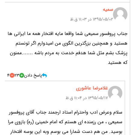
سمیه
۱۳۹۵/۰۵/۰۲ در 11:03 ق.ظ
جناب پروفسور سمیعی شما واقعا مایه افتخار همه ما ایرانی ها
هستید و همچنین بزرگترین الگوی من امیدوارم اگر تونستم
پزشک بشم مثل شما هدفم خدمت به مردم باشه …….ممنون
که هستید
پاسخ دادن
23
4
غلامرضا عاشوری
۱۳۹۵/۰۵/۱۷ در 11:04 ق.ظ
سلام وعرض ادب واحترام استاد ارجمند جناب آقای پروفسور
سمیعی ، من رزمنده ای هستم که امام خمینی (ره) بازوی مرا
بوسید. من هم دست شمارا می بوسم وبه این بوسه افتخار