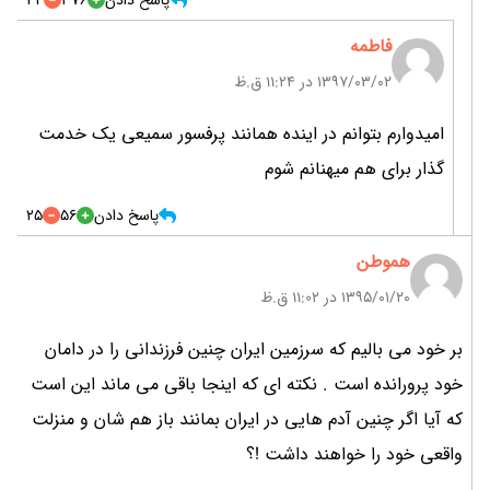
پاسخ دادن
376
44
فاطمه
۱۳۹۷/۰۳/۰۲ در 11:24 ق.ظ
امیدوارم بتوانم در اینده همانند پرفسور سمیعی یک خدمت
گذار برای هم میهنانم شوم
پاسخ دادن
56
25
هموطن
۱۳۹۵/۰۱/۲۰ در 11:02 ق.ظ
بر خود می بالیم که سرزمین ایران چنین فرزندانی را در دامان
خود پرورانده است . نکته ای که اینجا باقی می ماند این است
که آیا اگر چنین آدم هایی در ایران بمانند باز هم شان و منزلت
واقعی خود را خواهند داشت !؟