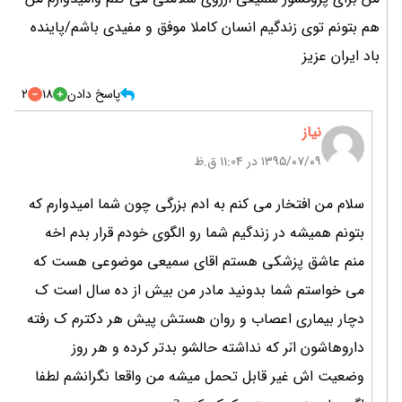
هم بتونم توی زندگیم انسان کاملا موفق و مفیدی باشم/پاینده
باد ایران عزیز
پاسخ دادن
18
2
نياز
۱۳۹۵/۰۷/۰۹ در 11:04 ق.ظ
سلام من افتخار می کنم به ادم بزرگی چون شما اميدوارم که
بتونم همیشه در زندگیم شما رو الگوی خودم قرار بدم اخه
منم عاشق پزشکی هستم اقای سميعى موضوعی هست که
می خواستم شما بدونید مادر من بیش از ده سال است ک
دچار بیمارى اعصاب و روان هستش پیش هر دکترم ک رفته
داروهاشون اٽر که نداشته حالشو بدتر کرده و هر روز
وضعیت اش غیر قابل تحمل میشه من واقعا نگرانشم لطفا