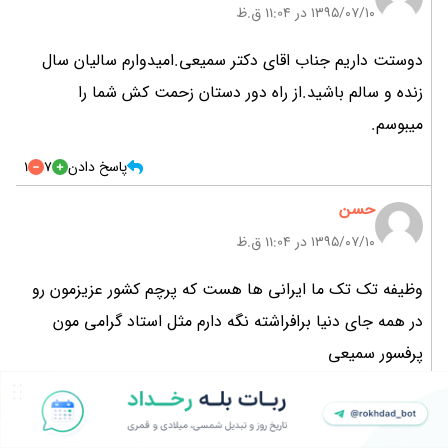
۱۳۹۵/۰۷/۱۰ در 11:04 ق.ظ
دوستت داریم جناب اقای دکتر سمیعی.امیدوارم سالیان سال
زنده و سالم باشید.از راه دور دستان زحمت کش شما را
میبوسم.
پاسخ دادن
7
1
حسن
۱۳۹۵/۰۷/۱۰ در 11:04 ق.ظ
وظیفه تک تک ما ایرانی ها هست که پرچم کشور عزیزمون رو
در همه جای دنیا برافراشته نگه دارم مثل استاد گرامی مون
پرفسور سمیعی
پاسخ دادن
11
2
سجاد