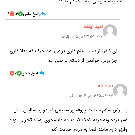
اگه پیام منو می بينيد کمکم کنيد?
پاسخ دادن
14
4
امید اینده
۱۳۹۵/۱۱/۰۷ در 11:05 ق.ظ
ای کاش از دست منم کاری بر می امد حیف که فعلا کاری
جز درس خواندن از دستم بر نمی اید
پاسخ دادن
7
4
ali reza
۱۳۹۵/۰۶/۲۷ در 11:04 ق.ظ
با عرض سلام خدمت پروفسور سمیعی امیدوارم سالیان سال
عمر کرده وبه مردم کمک کنیدبنده دانشجوی رشته تجربی بوده
وارزو دارم مانند شما به مردم خدمت کنم