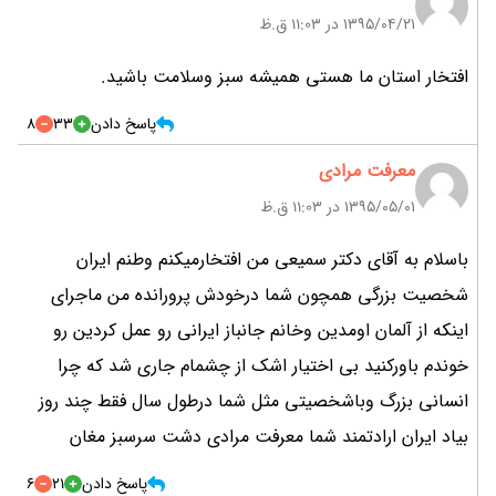
۱۳۹۵/۰۴/۲۱ در 11:03 ق.ظ
افتخار استان ما هستی همیشه سبز وسلامت باشید.
پاسخ دادن
33
8
معرفت مرادی
۱۳۹۵/۰۵/۰۱ در 11:03 ق.ظ
باسلام به آقای دکتر سمیعی من افتخارمیکنم وطنم ایران
شخصیت بزرگی همچون شما درخودش پرورانده من ماجرای
اینکه از آلمان اومدین وخانم جانباز ایرانی رو عمل کردین رو
خوندم باورکنید بی اختیار اشک از چشمام جاری شد که چرا
انسانی بزرگ وباشخصیتی مثل شما درطول سال فقط چند روز
بیاد ایران ارادتمند شما معرفت مرادی دشت سرسبز مغان
پاسخ دادن
21
6