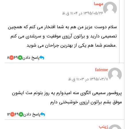
مهسا
۱۳۹۵/۰۵/۲۶ در 11:04 ق.ظ
سلام دوست عزیز من هم به شما افتخار می کنم که همچین
تصمیمی دارید و براتون آرزوی موفقیت و سربلندی می کنم
.مطمنم شما هم یکی از بهترین جراحان می شوید
پاسخ دادن
69
8
fateme
۱۳۹۵/۰۳/۱۱ در 11:03 ق.ظ
پروفسور سمیعی الگوی منه امیدوارم یه روز بتونم مث ایشون
موفق بشم براتون ارزوی خوشبختی دارم
پاسخ دادن
69
12
زینب