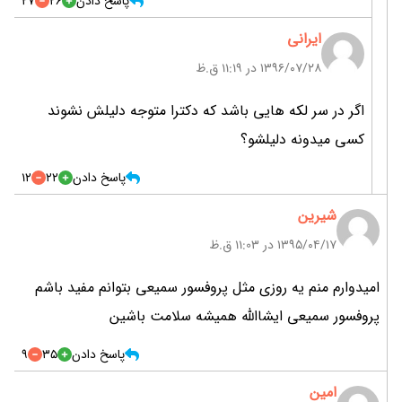
پاسخ دادن
26
27
ایرانی
۱۳۹۶/۰۷/۲۸ در 11:19 ق.ظ
اگر در سر لکه هایی باشد که دکترا متوجه دلیلش نشوند
کسی میدونه دلیلشو؟
پاسخ دادن
22
12
شیرین
۱۳۹۵/۰۴/۱۷ در 11:03 ق.ظ
امیدوارم منم یه روزی مثل پروفسور سمیعی بتوانم مفید باشم
پروفسور سمیعی ایشاالله همیشه سلامت باشین
پاسخ دادن
35
9
امین