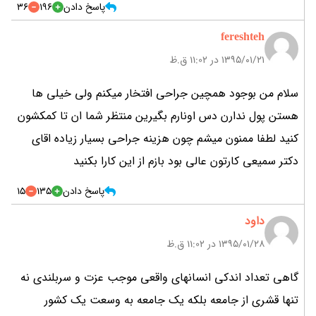
پاسخ دادن
196
36
fereshteh
۱۳۹۵/۰۱/۲۱ در 11:02 ق.ظ
سلام من بوجود همچین جراحی افتخار میکنم ولی خیلی ها
هستن پول ندارن دس اونارم بگیرین منتظر شما ان تا کمکشون
کنید لطفا ممنون میشم چون هزینه جراحی بسیار زیاده اقای
دکتر سمیعی کارتون عالی بود بازم از این کارا بکنید
پاسخ دادن
135
15
داود
۱۳۹۵/۰۱/۲۸ در 11:02 ق.ظ
گاهی تعداد اندکی انسانهای واقعی موجب عزت و سربلندی نه
تنها قشری از جامعه بلکه یک جامعه به وسعت یک کشور