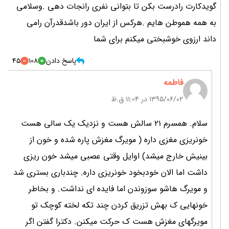
گویدکارت رادرست بکن تا بتوانی نفری رانجات دهی .وسلامی
به همه هموطن هایم .هرکس از ایران دور باشدقدرآن رامی
داند ارزوی خوشبختی میکنم برای شما
پاسخ دادن
108
45
فاطمه
۱۳۹۵/۰۶/۰۲ در 11:04 ق.ظ
سلام. همسرم 21 سالش هست و نزدیک یک سالی هست
خونریزی مغزی داره ( مویرگ مغزش پاره شده و خون از
بینیش خارج میشد) اوایل وقتی عصبی میشد خون ریزی
داشت اما الان خودبخود خونریزی داره. چندباری بستری شد
و مویرگ هاشو سوزوندن اما فایده ای نداشت. و بخاطر
خونهایی ک بهش تزریق کردن چند تکه لخته کوچک تو
مویرگهای مغزش هست ک حرکت میکنن. دکترا گفتن اگر