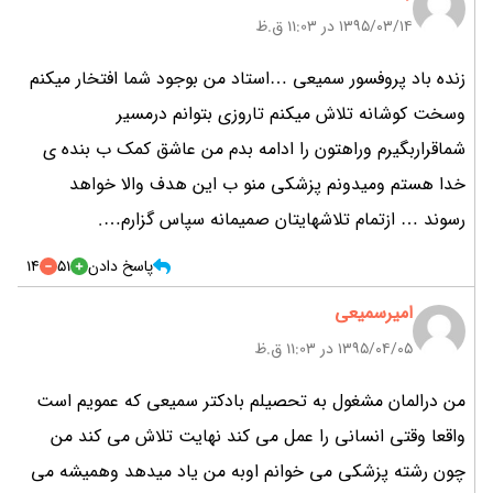
۱۳۹۵/۰۳/۱۴ در 11:03 ق.ظ
زنده باد پروفسور سمیعی …استاد من بوجود شما افتخار میکنم
وسخت کوشانه تلاش میکنم تاروزی بتوانم درمسیر
شماقراربگیرم وراهتون را ادامه بدم من عاشق کمک ب بنده ی
خدا هستم ومیدونم پزشکی منو ب این هدف والا خواهد
رسوند … ازتمام تلاشهایتان صمیمانه سپاس گزارم….
پاسخ دادن
51
14
امیرسمیعی
۱۳۹۵/۰۴/۰۵ در 11:03 ق.ظ
من درالمان مشغول به تحصیلم بادکتر سمیعی که عمویم است
واقعا وقتی انسانی را عمل می کند نهایت تلاش می کند من
چون رشته پزشکی می خوانم اوبه من یاد میدهد وهمیشه می