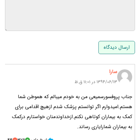
نام و نام خانوادگی
ایمیل
سارا
۱۳۹۴/۰۶/۱۳ در 11:01 ق.ظ
جناب پروفسورسمیعی من به خودم میبالم که هموطن شما
هستم.امیدوارم اگر توانستم پزشک شدم ازهیچ اقدامی برای
کمک به بیماران کوتاهی نکنم.ازخداوندمنان خواستارم درکمک
به بیماران شمارایاری رساند.