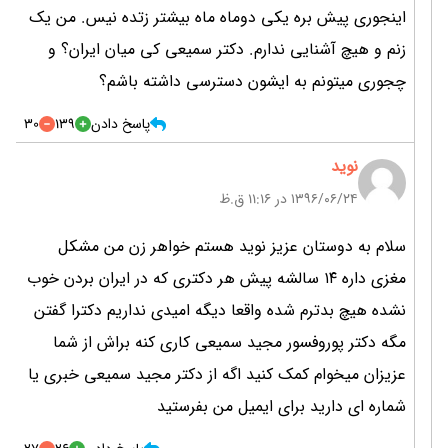
اینجوری پیش بره یکی دوماه ماه بیشتر زتده نیس. من یک
زنم و هیچ آشنایی ندارم. دکتر سمیعی کی میان ایران؟ و
چجوری میتونم به ایشون دسترسی داشته باشم؟
پاسخ دادن
139
30
نوید
۱۳۹۶/۰۶/۲۴ در 11:16 ق.ظ
سلام به دوستان عزیز نوید هستم خواهر زن من مشکل
مغزی داره ۱۴ سالشه پیش هر دکتری که در ایران بردن خوب
نشده هیچ بدترم شده واقعا دیگه امیدی نداریم دکترا گفتن
مگه دکتر پوروفسور مجید سمیعی کاری کنه براش از شما
عزیزان میخوام کمک کنید اگه از دکتر مجید سمیعی خبری یا
شماره ای دارید برای ایمیل من بفرستید