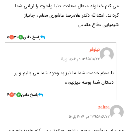
می کنم خداوند متعال سعادت دنیا وآخرت را ارزانی شما
گرداند. انشاالله دکتر غلامرضا عاشوری معلم ، جانباز
شیمیایی دفاع مقدس
پاسخ دادن
30
5
نیلوفر
۱۳۹۵/۱۱/۲۲ در 11:06 ق.ظ
با سلام خدمت شما ما نیز به وجود شما می بالیم و بر
دستان شما بوسه میزنیم،،،
پاسخ دادن
11
4
zahra
۱۳۹۵/۰۶/۰۲ در 11:04 ق.ظ
من برای پروفسور سمیعی ارزوی سلامتی می کنم وامیدوارم من