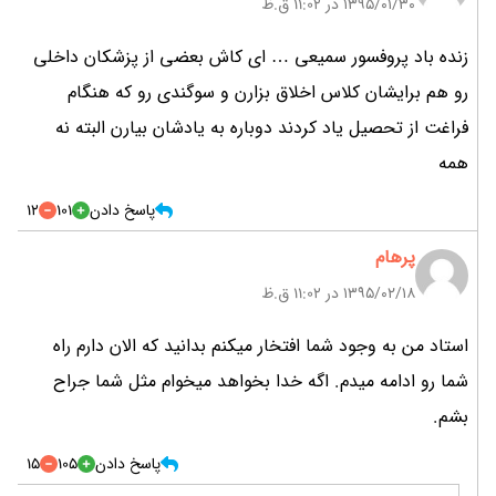
۱۳۹۵/۰۱/۳۰ در 11:02 ق.ظ
زنده باد پروفسور سمیعی … ای کاش بعضی از پزشکان داخلی
رو هم برایشان کلاس اخلاق بزارن و سوگندی رو که هنگام
فراغت از تحصیل یاد کردند دوباره به یادشان بیارن البته نه
همه
پاسخ دادن
101
12
پرهام
۱۳۹۵/۰۲/۱۸ در 11:02 ق.ظ
استاد من به وجود شما افتخار میکنم بدانید که الان دارم راه
شما رو ادامه میدم. اگه خدا بخواهد میخوام مثل شما جراح
بشم.
پاسخ دادن
105
15