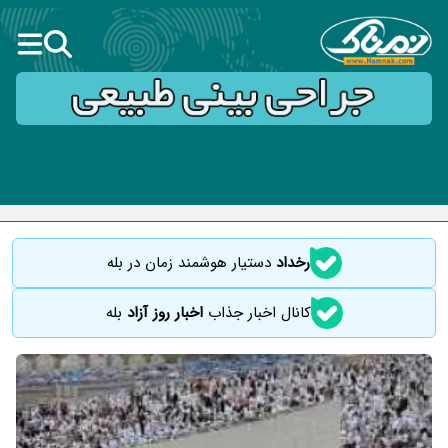
رخداد
دستیار هوشمند زمان در بله
کانال اخبار جذاب
اخبار روز آزاد
بله