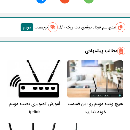
منبع:
علم فردا , پرشین نت ورک - /ف
برچسب‌:
مودم
مطالب پیشنهادی
هیچ وقت مودم رو این قسمت
آموزش تصویری نصب مودم
خونه نذارید
tp-link