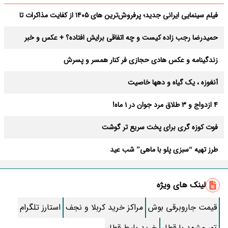
فیلم سینمایی ایرانی جدید؛ پرفروش‌ترین های ۱۴۰۵ از کفایت مذاکرات تا
تهران کنارت
حمیدرضا رجب‌ زاده کیست و چه اتفاقی برایش افتاده؟ + عکس و خبر
جدید از او
زندگینامه و عکس هادی حجازی فر کنار همسر و پسرش
آنغوزه ، یک گیاه و دهها خاصیت
4 ازدواج و 3 طلاق مرد جوان در 1 ماه!
فوت کوزه گری برای پخت سریع تر گوشت
طرز تهیه “سبزی پلو با ماهی” شب عید
ساعت کاری اداره پست و تحویل انواع مرسولات پستی
لینک های ویژه
ترفند بزرگ نشدن عکس پروفایل اینستاگرام در آیفون و اندروید+ آموزش
تصویری
قیمت جاروبرقی بوش
مراکز خرید کربلا و نجف
استارز تلگرام
طرز تهیه “سالاد سزار” به همراه سس مخصوص
تور مشهد با قطار
خرید بلیط قطار