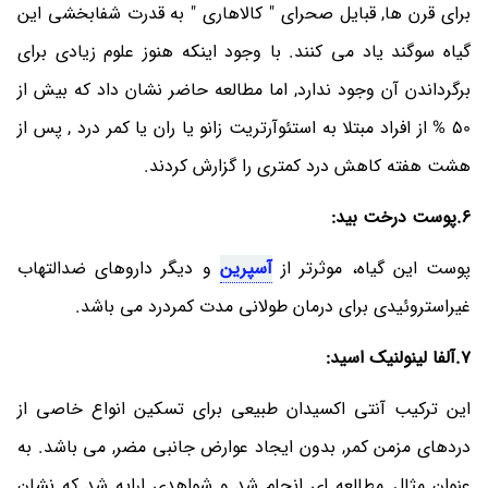
برای قرن ها, قبایل صحرای " کالاهاری " به قدرت شفابخشی این
گیاه سوگند یاد می کنند. با وجود اینکه هنوز علوم زیادی برای
برگرداندن آن وجود ندارد, اما مطالعه حاضر نشان داد که بیش از
50 % از افراد مبتلا به استئوآرتریت زانو یا ران یا کمر درد , پس از
هشت هفته کاهش درد کمتری را گزارش کردند.
6.پوست درخت بید:
پوست این گیاه، موثرتر از
آسپرین
و دیگر داروهای ضدالتهاب
غیراستروئیدی برای درمان طولانی مدت کمردرد می باشد.
7.آلفا لینولنیک اسید:
این ترکیب آنتی اکسیدان طبیعی برای تسکین انواع خاصی از
دردهای مزمن کمر, بدون ایجاد عوارض جانبی مضر, می باشد. به
عنوان مثال, مطالعه ای انجام شد و شواهدی ارایه شد که نشان