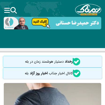
رخداد
دستیار هوشمند زمان در بله
کانال اخبار جذاب
اخبار روز آزاد
بله