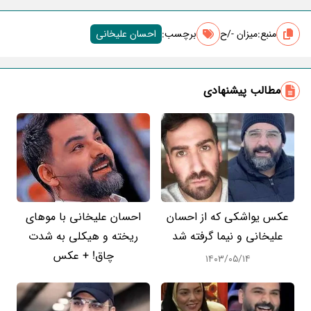
منبع:
میزان -/ح
برچسب‌:
احسان علیخانی
مطالب پیشنهادی
عکس یواشکی که از احسان
احسان علیخانی با موهای
علیخانی و نیما گرفته شد
ریخته و هیکلی به شدت
چاق! + عکس
۱۴۰۳/۰۵/۱۴