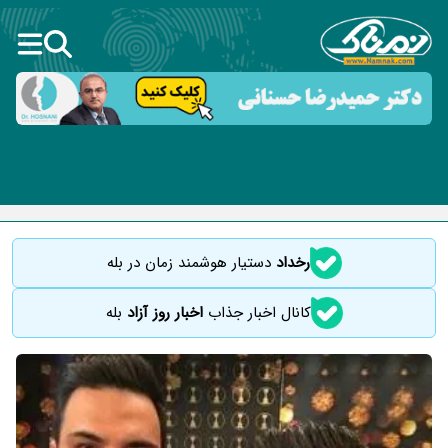
رخداد
دستیار هوشمند زمان در بله
کانال اخبار جذاب
اخبار روز آزاد
بله