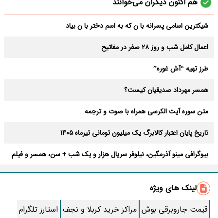
هم اکنون دیگران می‌خوانند
شیکترین اسامی پسرانه با ن که به اسم دختر با ن بیاد
اعمال کامل شب و روز 28 صفر در مفاتیح
طرز تهیه “آش غوره”
همسر مهرداد صدیقیان کیست؟
متن سوره آیت الکرسی همراه با صوت و ترجمه
تاریخ پایان اعتبار کالابرگ یک میلیون تومانی تیرماه ۱۴۰۵
بیوگرافی مینو آذرمگین، نیلوفر سریال هزار و یک شب + سن، همسر و فیلم
ها
حمیدرضا رجب‌ زاده کیست و چه اتفاقی برایش افتاده؟ + عکس و خبر
جدید از او
لینک های ویژه
جرم گیری دندان در خانه با روشی آسان و در دسترس
قیمت جاروبرقی بوش
مراکز خرید کربلا و نجف
استارز تلگرام