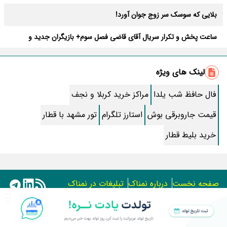
بلایی که سوسک سر زوج جوان آورد!
ساعت پخش و تکرار سریال آقای قاضی فصل سوم+ بازیگران جدید و
داستان
طرز تهیه سالاد ماکارونی خانگی خوشمزه و لذیذ + آموزش تصویری
لینک های ویژه
طرز تهیه پاستا با سس آلفردو و مرغ فوری + آموزش تصویری پنه
فال حافظ شب یلدا
مراکز خرید کربلا و نجف
جواب کامل اسم فامیل با “س”
قیمت جاروبرقی بوش
استارز تلگرام
تور مشهد با قطار
ماه قرمز نشانه آخر دنیا در آسمان ظاهر شد !
خرید بلیط قطار
جملات زیبا برای بهترین پدر دنیا
معجزات سوره توحید در برآورده شدن سریع حاجت
صفحه نخست
درباره نمناک
تبلیغات در نمناک
سریال نگین ارباب از چه شبکه ای پخش میشود؟ + تکرار و بازیگران
استفاده از مطالب اختصاصی سایت نمناک در سایر رسانه ها فقط
تقلب اسم فامیل سخت با حرف “چ”
با کسب مجوز امکان پذیر است.