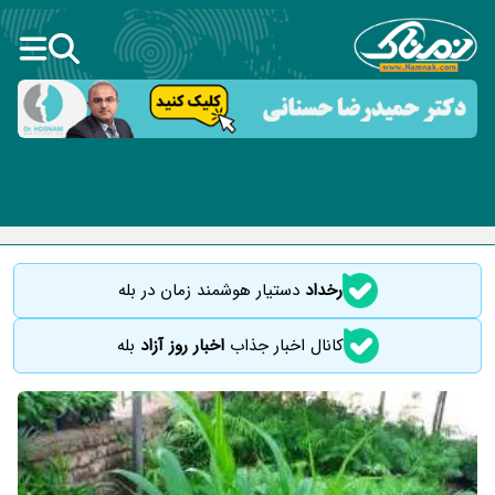
رخداد
دستیار هوشمند زمان در بله
کانال اخبار جذاب
اخبار روز آزاد
بله