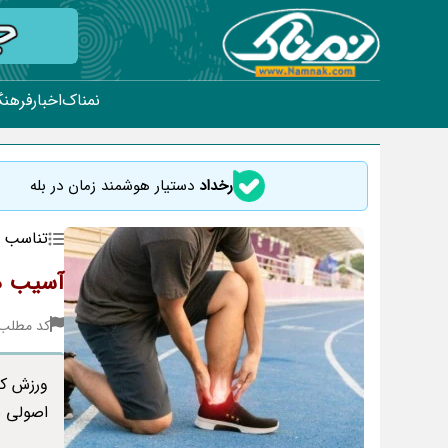
نمناک
اخبار
فرهنگ
رخداد
دستیار هوشمند زمان در بله
تناسب ا
آسیب ها
کد مطلب : 07
ورزش کر
اصولی ب