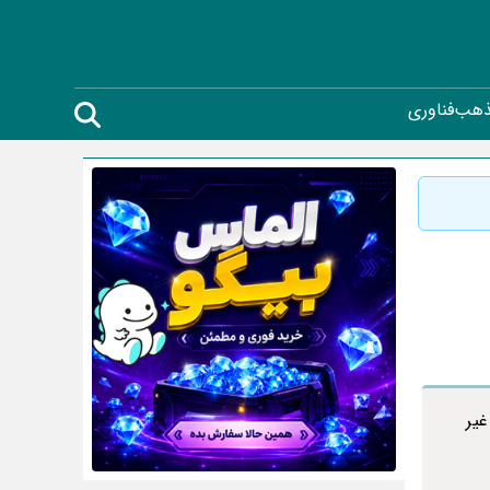
ذهب
فناوری
یر