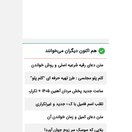
هم اکنون دیگران می‌خوانند
متن دعای رقیه شرعیه اصلی و روش خواندن
آن برای ازدواج و ثروت + عوارض
کلم پلو مجلسی : طرز تهیه حرفه ای “کلم پلو”
ساعت جدید پخش مردان آهنین 1405 + تکرار،
تعداد قسمت و داوران
تقلب اسم فامیل با ک ؛ جدید و غیرتکراری
متن دعای کمیل و زمان خواندن آن
بلایی که سوسک سر زوج جوان آورد!