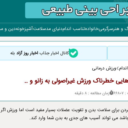
 و هنر
سرگرمی
خانواده
تناسب اندام
دنیای مد
سلامت
آشپزخونه
دین و م
کانال اخبار جذاب
اخبار روز آزاد
بله
ندام
ورزش درمانی
یی خطرناک ورزش غیراصولی به زانو و ..
668
زمان مطالعه : 8 دقیقه
دن برای سلامت بدن و تقویت عضلات بسیار مفید است اما ورزش اگر غ
اشد می تواند آسیب های جدی به بدن شما وارد کند.