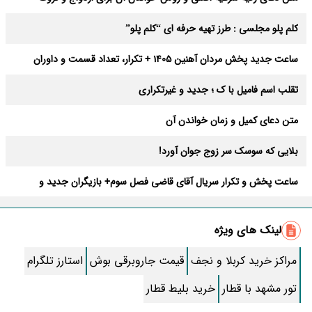
عوارض
کلم پلو مجلسی : طرز تهیه حرفه ای “کلم پلو”
ساعت جدید پخش مردان آهنین 1405 + تکرار، تعداد قسمت و داوران
تقلب اسم فامیل با ک ؛ جدید و غیرتکراری
متن دعای کمیل و زمان خواندن آن
بلایی که سوسک سر زوج جوان آورد!
ساعت پخش و تکرار سریال آقای قاضی فصل سوم+ بازیگران جدید و
داستان
طرز تهیه سالاد ماکارونی خانگی خوشمزه و لذیذ + آموزش تصویری
لینک های ویژه
طرز تهیه پاستا با سس آلفردو و مرغ فوری + آموزش تصویری پنه
مراکز خرید کربلا و نجف
قیمت جاروبرقی بوش
استارز تلگرام
جواب کامل اسم فامیل با “س”
تور مشهد با قطار
خرید بلیط قطار
ماه قرمز نشانه آخر دنیا در آسمان ظاهر شد !