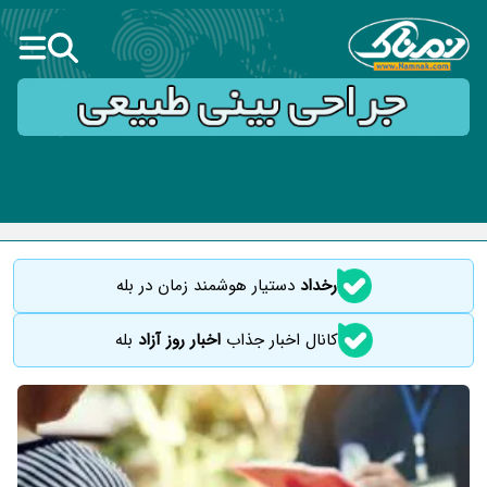
رخداد
دستیار هوشمند زمان در بله
کانال اخبار جذاب
اخبار روز آزاد
بله