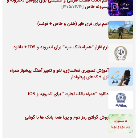
اسم اکانت قشنگ فارسی و انگلیسی برای پروفایل دخترونه و
پسرونه خاص
[۱۴۰۵/۰۴/۱۲]
اسم برای فری فایر (خفن و خاص + فونت)
نرم افزار “همراه بانک سپه” برای اندروید و IOS + دانلود
آموزش تصویری فعالسازی، لغو و تغییر آهنگ پیشواز همراه
اول + کدهای پرطرفدار
دانلود “همراه بانک تجارت” برای اندروید و iOS
روش گرفتن رمز دوم و پویا همه بانک ها با گوشی