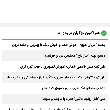
هم اکنون دیگران می‌خوانند
پخت “مربای هویج” خوش طعم و خوش رنگ با بهترین و ساده ترین
روش
دستور تهیه “پیاز داغ” مجلسی ترد و خوشمزه
طرز تهیه میرزا قاسمی شمالی؛ آموزش تصویری با فوت‌ کوزه گری
طرز تهیه “ترشی لیته” بادمجان فوری خانگی + راز خوشمزگی و اندازه مواد
انتخاب دندانپزشک خوب برای کامپوزیت دندان
متن کامل زیارت عاشورا همراه با ترجمه و صوت
بمب خاصیتی به نام بامیه؛ فواید بامیه برای مردان و زنان، زیبایی و درمان