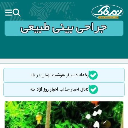
رخداد
دستیار هوشمند زمان در بله
کانال اخبار جذاب
اخبار روز آزاد
بله