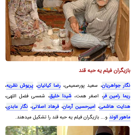
بازیگران فیلم یه حبه قند
نگار جواهریان
، سعید پورصمیمی،
رضا کیانیان
،
پریوش نظریه
،
ریما رامین فر
، اصغر همت،
شیدا خلیق
، شمسی فضل اللهی،
هدایت هاشمی
،
امیرحسین آرمان
،
فرهاد اصلانی
،
نگار عابدی
،
ماهور الوند
و... بازیگران فیلم یه حبه قند را تشکیل میدهند.