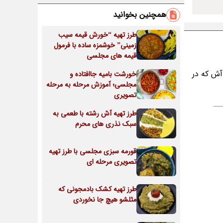
همچنین بخوانید
طرز تهیه “خورش قیمه سیب
زمینی” خوشمزه ساده با فرمول
قیمه های مجلسی
آش که در
خورشت بامیه جاافتاده و
مجلسی؛ آموزش مرحله به مرحله
تصویری
طرز تهیه آش رشته با طعمی به
سبک نذری های محرم
قورمه سبزی مجلسی با طرز تهیه
تصویری مرحله ای
طرز تهیه کشک بادمجونی که
مثلشو هیچ جا نخوردی