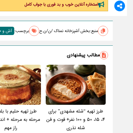
استخاره آنلاین خوب و بد فوری با جواب کامل
منبع:
بخش آشپزخانه نمناک /ن/ن.ح
برچسب‌:
آش و ح
مطالب پیشنهادی
طرز تهیه “شله مشهدی” برای
طرز تهیه حلیم با بلغ
4، 15، 50 و 100 نفر+ فوت و فن
مرحله به مرحله + اندا
شله نذری
راز مهم