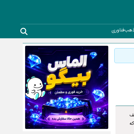
ذهب
فناوری
ف
که