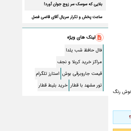
بلایی که سوسک سر زوج جوان آورد!
ساعت پخش و تکرار سریال آقای قاضی فصل
سوم+ بازیگران جدید و داستان
طرز تهیه سالاد ماکارونی خانگی خوشمزه و
لذیذ + آموزش تصویری
لینک های ویژه
طرز تهیه پاستا با سس آلفردو و مرغ فوری +
آموزش تصویری پنه
فال حافظ شب یلدا
جواب کامل اسم فامیل با “س”
مراکز خرید کربلا و نجف
ماه قرمز نشانه آخر دنیا در آسمان ظاهر شد !
قیمت جاروبرقی بوش
استارز تلگرام
جملات زیبا برای بهترین پدر دنیا
تور مشهد با قطار
خرید بلیط قطار
 خوش رنگ
معجزات سوره توحید در برآورده شدن سریع
حاجت
سریال نگین ارباب از چه شبکه ای پخش
میشود؟ + تکرار و بازیگران
؟
تقلب اسم فامیل سخت با حرف “چ”