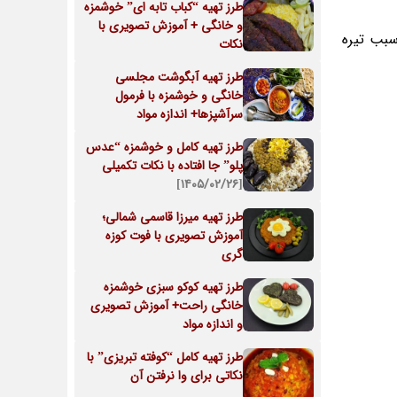
طرز تهیه “کباب تابه ای” خوشمزه
و خانگی + آموزش تصویری با
سبب تیره
نکات
طرز تهیه آبگوشت مجلسی
خانگی و خوشمزه با فرمول
سرآشپزها+ اندازه مواد
طرز تهیه کامل و خوشمزه “عدس
پلو” جا افتاده با نکات تکمیلی
[۱۴۰۵/۰۲/۲۶]
طرز تهیه میرزا قاسمی شمالی؛
آموزش تصویری با فوت‌ کوزه
گری
طرز تهیه کوکو سبزی خوشمزه
خانگی راحت+ آموزش تصویری
و اندازه مواد
طرز تهیه کامل “کوفته تبریزی” با
نکاتی برای وا نرفتن آن