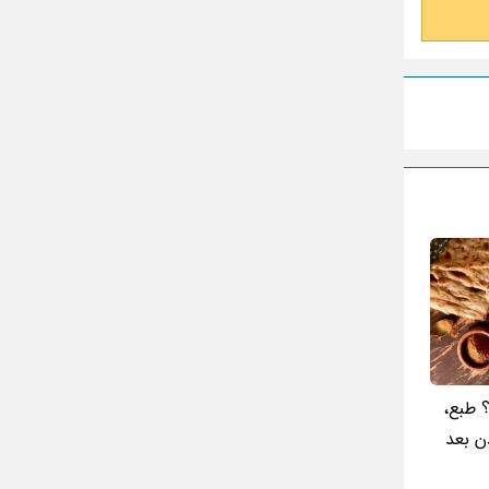
گذری بر زندگی بهمن زرین پور و همسرش
مینا جعفر زاده
بازیگران سریال رویای نیمه شب کنار همسر و
خانواده شان+ عکسهای شخصی جذاب
متن کامل زیارت عاشورا همراه با ترجمه و صوت
ادویه های لاغر کننده برای شما که چاق هستید
متن زیارت عاشورا بدون ترجمه با خط درشت
و خوانا
؟ طبع،
ن بعد