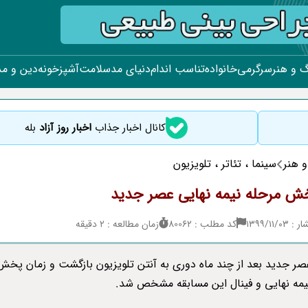
 و هنر
سرگرمی
خانواده
تناسب اندام
دنیای مد
سلامت
آشپزخونه
دین و م
کانال اخبار جذاب
اخبار روز آزاد
بله
 هنر
سینما ، تئاتر ، تلویزیون
ش مرحله نیمه نهایی عصر جدید
۱۳۹۹/۱۱/
کد مطلب : 80062
زمان مطالعه : 2 دقیقه
عصر جدید بعد از چند ماه دوری به آنتن تلویزیون بازگشت و زمان پخش
یمه نهایی و فینال این مسابقه مشخص شد.