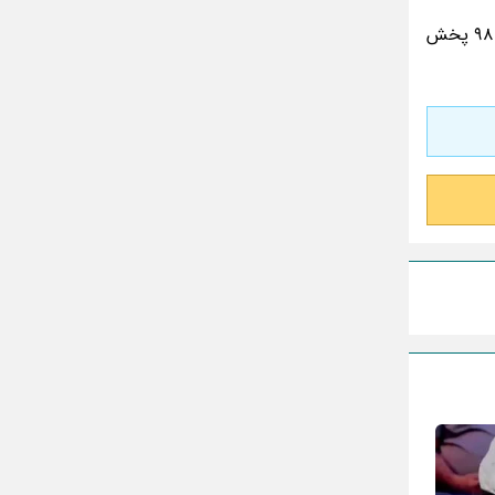
تقلب اسم فامیل سخت با حرف “چ”
برنامه عصر جدید برای اولین بار 27 بهمن ماه سال 97 روی آنتن شبکه سه سیما رفت و فصل دوم این برنامه از 6 اسفندماه سال 98 پخش
گذری بر زندگی بهمن زرین پور و همسرش
مینا جعفر زاده
بازیگران سریال رویای نیمه شب کنار همسر و
خانواده شان+ عکسهای شخصی جذاب
متن کامل زیارت عاشورا همراه با ترجمه و صوت
ادویه های لاغر کننده برای شما که چاق هستید
متن زیارت عاشورا بدون ترجمه با خط درشت
و خوانا