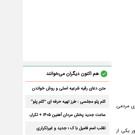
هم اکنون دیگران می‌خوانند
متن دعای رقیه شرعیه اصلی و روش خواندن
آن برای ازدواج و ثروت + عوارض
کلم پلو مجلسی : طرز تهیه حرفه ای “کلم پلو”
ن برندگان این مرحله با رای مردم مشخص میشود و 5 نفر با رای مردمی
ساعت جدید پخش مردان آهنین 1405 + تکرار،
تعداد قسمت و داوران
تقلب اسم فامیل با ک ؛ جدید و غیرتکراری
ر یکی از