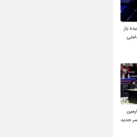
ده باز
امتی
رمین
ر جدید