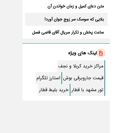
متن دعای کمیل و زمان خواندن آن
بلایی که سوسک سر زوج جوان آورد!
ساعت پخش و تکرار سریال آقای قاضی فصل
سوم+ بازیگران جدید و داستان
طرز تهیه سالاد ماکارونی خانگی خوشمزه و
لذیذ + آموزش تصویری
لینک های ویژه
طرز تهیه پاستا با سس آلفردو و مرغ فوری +
آموزش تصویری پنه
مراکز خرید کربلا و نجف
جواب کامل اسم فامیل با “س”
قیمت جاروبرقی بوش
استارز تلگرام
ماه قرمز نشانه آخر دنیا در آسمان ظاهر شد !
تور مشهد با قطار
خرید بلیط قطار
جملات زیبا برای بهترین پدر دنیا
معجزات سوره توحید در برآورده شدن سریع
حاجت
سریال نگین ارباب از چه شبکه ای پخش
میشود؟ + تکرار و بازیگران