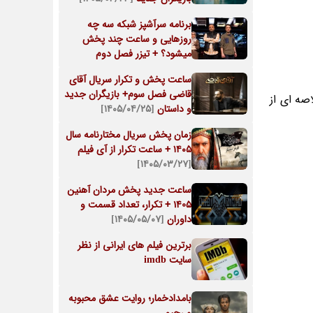
برنامه سرآشپز شبکه سه چه
روزهایی و ساعت چند پخش
میشود؟ + تیزر فصل دوم
ساعت پخش و تکرار سریال آقای
قاضی فصل سوم+ بازیگران جدید
کشنبه 5 بهمن ماه 99 بعد از خبر ساعت 22 آغاز میشود و امشب( 4 بهمن 99) خلاصه ای از
و داستان
[۱۴۰۵/۰۴/۲۵]
زمان پخش سریال مختارنامه سال
۱۴۰۵ + ساعت تکرار از آی فیلم
[۱۴۰۵/۰۳/۲۷]
ساعت جدید پخش مردان آهنین
1405 + تکرار، تعداد قسمت و
داوران
[۱۴۰۵/۰۵/۰۷]
برترین فیلم های ایرانی از نظر
سایت imdb
بامدادخمار؛ روایت عشق محبوبه