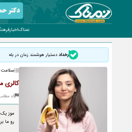
نمناک
اخبار
فرهنگ
رخداد
دستیار هوشمند زمان در بله
سلامت
کالری م
کد مطلب : 41
موز یک 
رو ما ب