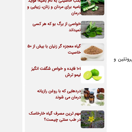
بمب خاصیتی به نام بامیه؛ فواید
بامیه برای مردان و زنان، زیبایی و
درمان
خواصی از برگ بو که هر کسی
نمیداند
گیاه معجزه گر زنیان با بیش از 50
خاصیت
دون اینکه نیاز پروتئین و
101 فایده و خواص شگفت انگیز
لیمو ترش
دردهایی که با روغن رازیانه
درمان می شوند
مهم ترین مصرف گیاه خارخاسک
در طب سنتی چیست؟