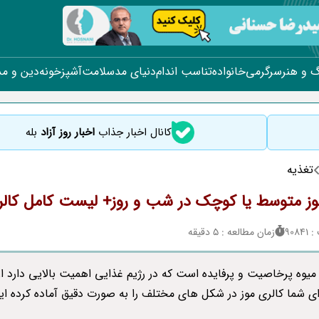
 و هنر
سرگرمی
خانواده
تناسب اندام
دنیای مد
سلامت
آشپزخونه
دین و م
کانال اخبار جذاب
اخبار روز آزاد
بله
تغذیه
وز متوسط یا کوچک در شب و روز+ لیست کامل کالر
908
زمان مطالعه : 5 دقیقه
میوه پرخاصیت و پرفایده است که در رژیم غذایی اهمیت بالایی دارد از
رای شما کالری موز در شکل های مختلف را به صورت دقیق آماده کرده ای