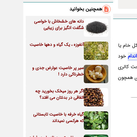
همچنین بخوانید
دانه های خشخاش با خواصی
شگفت انگیز برای زیبایی
آنغوزه ، یک گیاه و دهها خاصیت
 شکل خام یا
ندام
خود
حث کالری
سیر پر خاصیت عوارض جدی و
خطرناکی دارد !
ی همچون
اگر هر روز میخک بخورید چه
اتفاقی در بدنتان می افتد؟
گیاه خرفه با خاصیت تابستانی
که هرکسی نمیداند