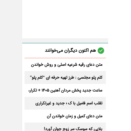
هم اکنون دیگران می‌خوانند
متن دعای رقیه شرعیه اصلی و روش خواندن
آن برای ازدواج و ثروت + عوارض
کلم پلو مجلسی : طرز تهیه حرفه ای “کلم پلو”
ساعت جدید پخش مردان آهنین 1405 + تکرار،
تعداد قسمت و داوران
تقلب اسم فامیل با ک ؛ جدید و غیرتکراری
متن دعای کمیل و زمان خواندن آن
بلایی که سوسک سر زوج جوان آورد!