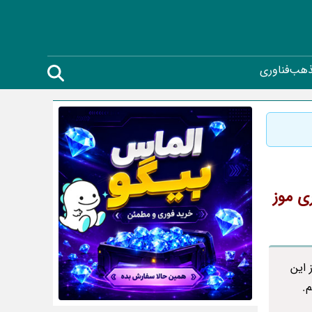
ذهب
فناوری
ی موز
 این
م.