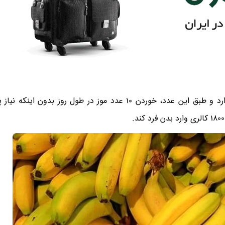
به صورت کلی هر عدد موز به تنهایی 60 تا 180 کالری دارد و طبق این عدد، خوردن 10 عدد موز در طول روز ب