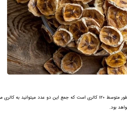
هر یک عدد خرما برابر 23 کالری دارد و کالری موز هم بطور متوسط 120 کالری است که جمع این دو عدد میتوانید ب
واهد بود.