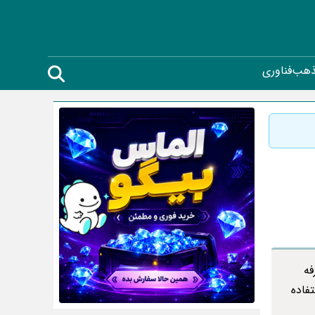
ذهب
فناوری
فه
فاده