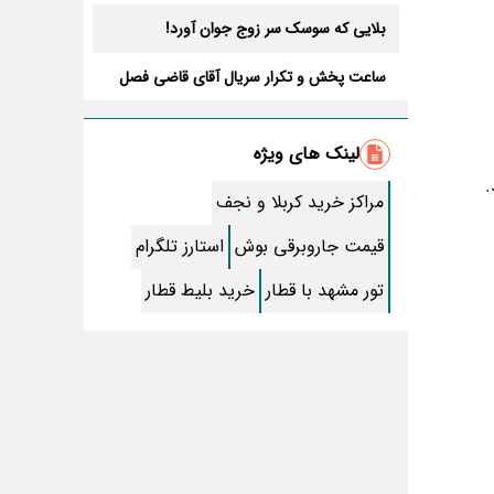
بلایی که سوسک سر زوج جوان آورد!
ساعت پخش و تکرار سریال آقای قاضی فصل
سوم+ بازیگران جدید و داستان
طرز تهیه سالاد ماکارونی خانگی خوشمزه و
لذیذ + آموزش تصویری
لینک های ویژه
طرز تهیه پاستا با سس آلفردو و مرغ فوری +
.
آموزش تصویری پنه
مراکز خرید کربلا و نجف
جواب کامل اسم فامیل با “س”
قیمت جاروبرقی بوش
استارز تلگرام
ماه قرمز نشانه آخر دنیا در آسمان ظاهر شد !
تور مشهد با قطار
خرید بلیط قطار
جملات زیبا برای بهترین پدر دنیا
معجزات سوره توحید در برآورده شدن سریع
حاجت
سریال نگین ارباب از چه شبکه ای پخش
میشود؟ + تکرار و بازیگران
تقلب اسم فامیل سخت با حرف “چ”