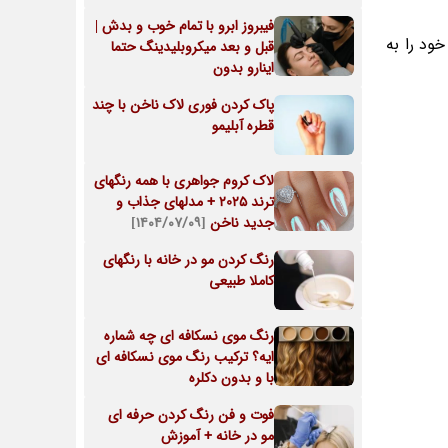
فیبروز ابرو با تمام خوب و بدش |
ود را به
قبل و بعد میکروبلیدینگ حتما
اینارو بدون
پاک کردن فوری لاک ناخن با چند
قطره آبلیمو
لاک کروم جواهری با همه رنگهای
ترند 2025 + مدلهای جذاب و
جدید ناخن
[۱۴۰۴/۰۷/۰۹]
رنگ کردن مو در خانه با رنگهای
کاملا طبیعی
رنگ موی نسکافه ای چه شماره
ایه؟ ترکیب رنگ موی نسکافه ای
با و بدون دکلره
فوت و فن رنگ کردن حرفه ای
مو در خانه + آموزش