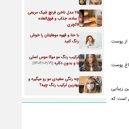
25 مدل ناخن فرنچ شیک مربعی
| ساده، جذاب و فوق‌العاده
لاکچری
با حنا و قهوه موهایتان را خوش
 از پوست
رنگ کنید
ترکیب رنگ مو موکا موس اصلی
با و بدون دکلره
[۱۴۰۴/۰۲/۱۹]
واع پوست
چه رنگی سفیدی مو رو میگیره و
بهترین ترکیب رنگ چیه؟
ن زیبایی
ی است که