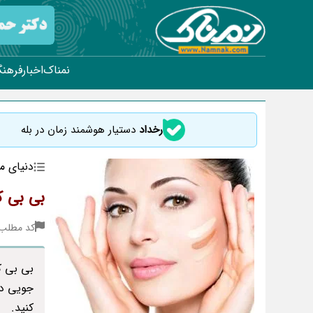
نمناک
اخبار
فرهنگ
رخداد
دستیار هوشمند زمان در بله
دنیای م
بی بی ک
کد مطلب : 31
بی بی ک
جویی در
کنید.