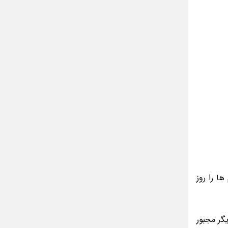
گذری بر زندگی بهمن زرین پور و همسرش
مینا جعفر زاده
بازیگران سریال رویای نیمه شب کنار همسر و
خانواده شان+ عکسهای شخصی جذاب
متن کامل زیارت عاشورا همراه با ترجمه و صوت
ادویه های لاغر کننده برای شما که چاق هستید
متن زیارت عاشورا بدون ترجمه با خط درشت
و خوانا
ا را روز
گر مجبور