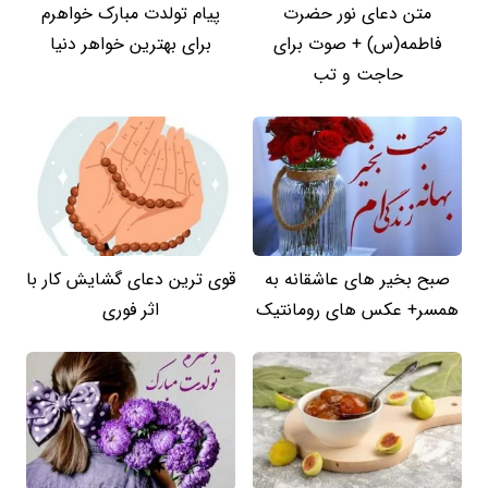
متن دعای نور حضرت
پیام تولدت مبارک خواهرم
فاطمه(س) + صوت برای
برای بهترین خواهر دنیا
حاجت و تب
صبح بخیر های عاشقانه به
قوی ترین دعای گشایش کار با
همسر+ عکس های رومانتیک
اثر فوری