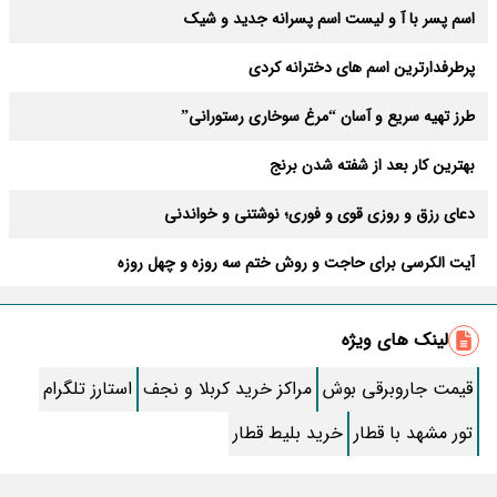
اسم پسر با آ و لیست اسم پسرانه جدید و شیک
پرطرفدارترین اسم های دخترانه کردی
طرز تهیه سریع و آسان “مرغ سوخاری رستورانی”
بهترین کار بعد از شفته شدن برنج
دعای رزق و روزی قوی و فوری؛ نوشتنی و خواندنی
آیت الکرسی برای حاجت و روش ختم سه روزه و چهل روزه
متن دعای علقمه برای حاجت فوری + صوت
لینک های ویژه
طرز تهیه خوشمزه و دوست داشتنی شیرینی نارگیلی
قیمت جاروبرقی بوش
مراکز خرید کربلا و نجف
استارز تلگرام
اگه یارانه شما هم واریز نشده، بخونید+ آموزش استعلام
تور مشهد با قطار
خرید بلیط قطار
چطور فیروزه اصل را از تقلبی تشخیص دهیم ؟