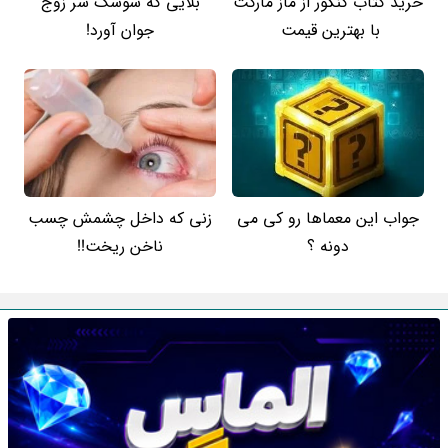
خرید کتاب کنکور از ماز مارکت
بلایی که سوسک سر زوج
با بهترین قیمت
جوان آورد!
جواب این معماها رو کی می
زنی که داخل چشمش چسب
دونه ؟
ناخن ریخت!!