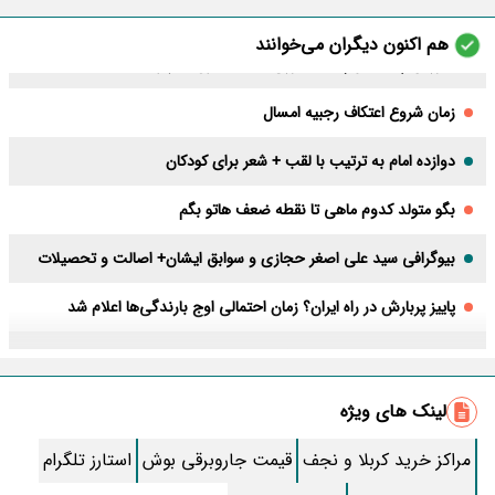
هم اکنون دیگران می‌خوانند
زمان شروع اعتکاف رجبیه امسال
دوازده امام به ترتیب با لقب + شعر برای کودکان
بگو متولد کدوم ماهی تا نقطه ضعف هاتو بگم
بیوگرافی سید علی اصغر حجازی و سوابق ایشان+ اصالت و تحصیلات
پاییز پربارش در راه ایران؟ زمان احتمالی اوج بارندگی‌ها اعلام شد
به 25 دلیل مهم، حتما ارده شیره بخورید
زیباترین متن صبح بخیر؛ کوتاه، رومانتیک و خاص
لینک های ویژه
لکه های قرمز روی پا، خطرناکن؟
مراکز خرید کربلا و نجف
قیمت جاروبرقی بوش
استارز تلگرام
خواص توت سفید در طب سنتی و مدرن