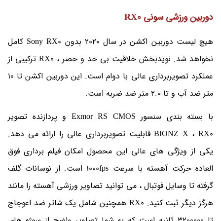
دوربین ورزشی سونی RX0
هیچ لیست دوربین اکشن در سال 2020 بدون Sony RX0 کامل
نخواهد شد. نویدبخش خلاقیت بی حد و حصر ، RX0 ترکیبی از
عملکرد تصویربرداری عالی با دوام است. این دوربین اکشن تا 10
متر ضد آب و تا 2.0 متر ضد ضربه است.
با بسته بندی سنسور Exmor RS CMOS و پردازنده تصویر
BIONZ X ، RX0 قابلیت تصویربرداری عالی را ارائه می دهد.
یکی از ویژگی های عالی این محصول امکان فیلم برداری فوق
العاده حرکت آهسته با سرعت 1000fps است. از نوسانات گلف
گرفته تا وسایل فوتبال ، می توانید تصاویر ورزشی آهسته را مانند
هرگز دیگر ثبت کنید. RX0 همچنین شامل یک شاتر ضد اعوجاج
تا 3200000 ثانیه است که به شما تصاویر واضح از سوژه های