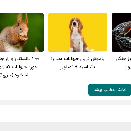
ز جنگل
باهوش ترین حیوانات دنیا را
300 دانستنی و راز ج
زون
بشناسید + تصاویر
مورد حیوانات که باو
نمیشود (سری1)
نمایش مطالب بیشتر