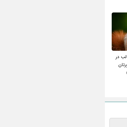
الب در
رتان