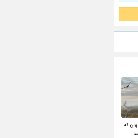
مینا جعفر زاده
بازیگران سریال رویای نیمه شب کنار همسر و
خانواده شان+ عکسهای شخصی جذاب
متن کامل زیارت عاشورا همراه با ترجمه و صوت
ادویه های لاغر کننده برای شما که چاق هستید
متن زیارت عاشورا بدون ترجمه با خط درشت
و خوانا
هان که
شد