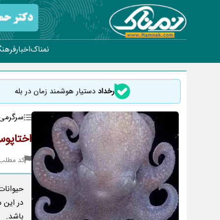
نمناک
اخبار
فرهنگ
رخداد
دستیار هوشمند زمان در بله
سرگرمی
اختاپوس
کد مطلب : 97
حیوانات
در این 
باشد.