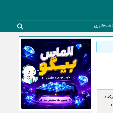
ذهب
فناوری
کنند
ی