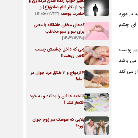
تعبیر خواب زنده شدن مرده زن و
مرد از نظر امام صادق(ع) و
 در مورد
حضرت یوسف
[۱۴۰۵/۰۳/۲۳]
ه ای چشم
کدهای مخفی عاشقانه با معنی
برای بیو و سیو مخاطب
[۱۴۰۳/۱۲/۲۰]
زیر پوست
زنی که داخل چشمش چسب
ناخن ریخت!!
 می باشد
ر می کند
4 ازدواج و 3 طلاق مرد جوان در
1 ماه!
شلخته ها این را بدانند و به خود
افتخار کنند !
بلایی که سوسک سر زوج جوان
آورد!