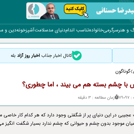
 و هنر
سرگرمی
خانواده
تناسب اندام
دنیای مد
سلامت
آشپزخونه
دین و م
کانال اخبار جذاب
اخبار روز آزاد
بله
گوناگون
 با چشم بسته هم می بیند ، اما چطوری؟
790
زمان مطالعه : 3 دقیقه
 عجیبی در این دنیای پر از شگفتی وجود دارد که هر کدام کار خاصی می
میان موجود بدون چشم و حیوانی که چشم ندارد بسیار شگفت انگیز م