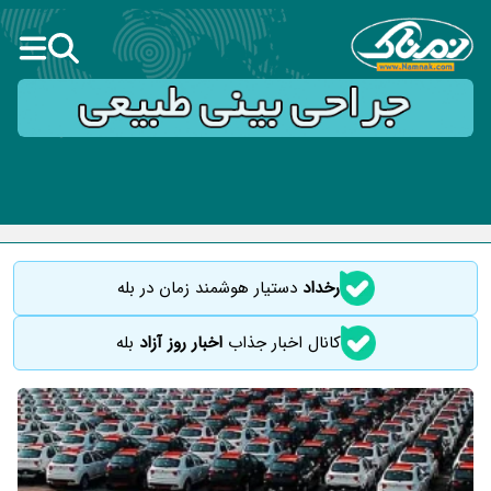
رخداد
دستیار هوشمند زمان در بله
کانال اخبار جذاب
اخبار روز آزاد
بله