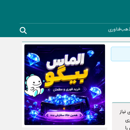
ذهب
فناوری
 نیاز
ری
را