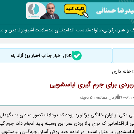
 و هنر
سرگرمی
خانواده
تناسب اندام
دنیای مد
سلامت
آشپزخونه
دین و م
کانال اخبار جذاب
اخبار روز آزاد
بله
خانه داری
بردی برای جرم گیری لباسشویی
900
زمان مطالعه : 5 دقیقه
 یکی از لوازم خانگی پرکاربرد بوده که برخلاف تصور عده‌ای به نگهداری
ی از اقداماتی که برای بالا بردن عمر این وسیله باید انجام داد، جرم گی
باسشویی در منزل است. در ادامه چند روش آسان جرم‌گیری لباسشویی 