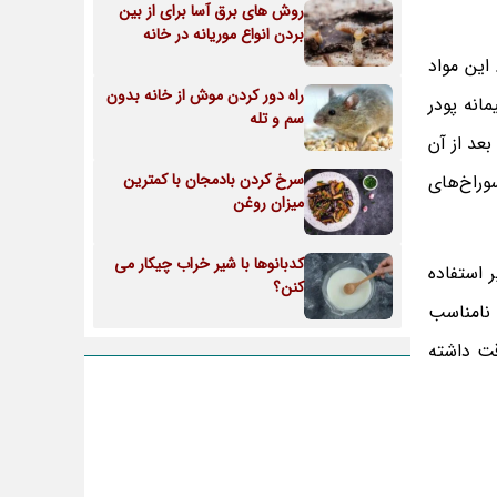
روش های برق آسا برای از بین
بردن انواع موریانه در خانه
این مواد
راه دور کردن موش از خانه بدون
ت‌های متفاوت در بازار قابل‌خریداری هستند. در این روش کافی است 1 یا 2 عدد قرص جرم گیر یا 1 پیمانه پودر
سم و تله
را روی 70 تا 90 درجه تنظیم کنید. بعد از آن
سرخ کردن بادمجان با کمترین
وراخ‌های
میزان روغن
کدبانوها با شیر خراب چیکار می
 استفاده
کنن؟
 نامناسب
قت داشته