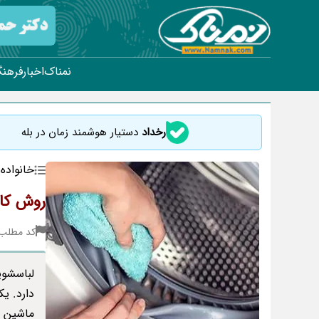
نمناک
اخبار
فرهنگ
رخداد
دستیار هوشمند زمان در بله
خانواده
روش کار
کد مطلب : 81
لباسشویی
دارد. یک
ماشین ل