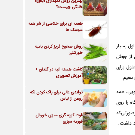
بهترین روش نگهداری آبغوره
خانگی چیست؟
طعمه ای برای خلاصی از شر همه
سوسک ها
ول بسیار
روش صحیح فریز کردن بامیه
خورشتی
 از جوش
لول برای
کاشت هسته انبه در گلدان +
آموزش تصویری
‌دهیم.
ویی، همه
ترفندی عالی برای پاک کردن لکه
روغن از لباس
ه را روی
صورتی‌که
فوت کوزه گری سبزی خورش
قورمه سبزی
د داشت.