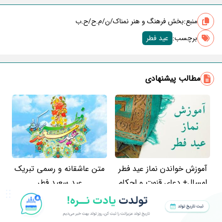
منبع:
بخش فرهنگ و هنر نمناک/ن/م.ح/ح.ب
برچسب‌:
عید فطر
مطالب پیشنهادی
آموزش خواندن نماز عید فطر
متن عاشقانه و رسمی تبریک
امسال+ دعای قنوت و احکام
عید سعید فطر