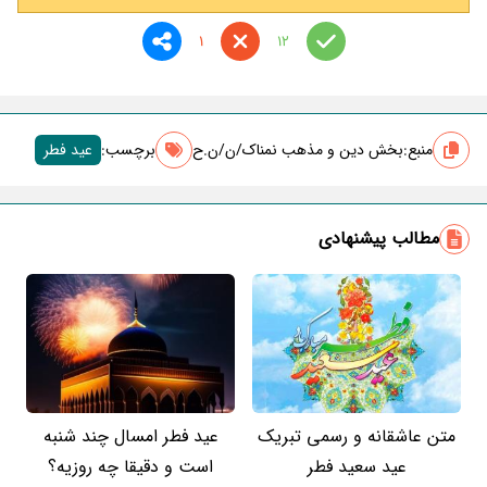
1
12
منبع:
بخش دین و مذهب نمناک/ن/ن.ح
برچسب‌:
عید فطر
مطالب پیشنهادی
متن عاشقانه و رسمی تبریک
عید فطر امسال چند شنبه
عید سعید فطر
است و دقیقا چه روزیه؟