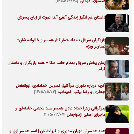
عکسهای دیدنی
[۱۴۰۵/۰۴/۳۰]
داستان غم انگیز زندگی آتقی آینه عبرت از زبان پسرش
بازیگران سریال بامداد خمار کنار همسر و خانواده شان+
تصاویر ویژه
زمان پخش سریال بدنام حامد عنقا + همه بازیگران و داستان
فیلم
آنچه درباره داوران سرآشپز، نسرین خدادادی، ابوالفضل
جعفری و رضا برکتی نمیدانید
[۱۴۰۵/۰۵/۰۲]
بیوگرافی زهرا حداد عادل همسر سید مجتبی خامنه‌ای و
ماجرای اصلی ازدواجش
[۱۴۰۵/۰۳/۰۷]
همه همسران مهران مدیری و فرزندانش | اسم همسر اول و