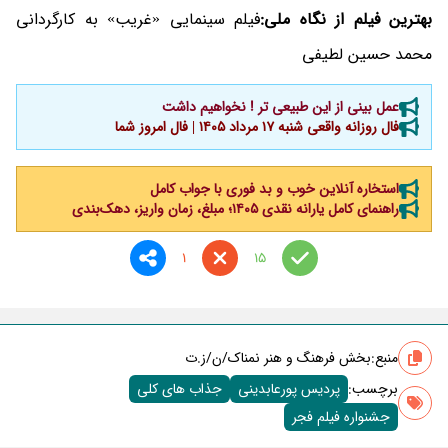
بهترین فیلم از نگاه ملی:
فیلم سینمایی «غریب» به کارگردانی
محمد حسین لطیفی
عمل بینی از این طبیعی تر ! نخواهیم داشت
فال روزانه واقعی شنبه ۱۷ مرداد ۱۴۰۵ | فال امروز شما
استخاره آنلاین خوب و بد فوری با جواب کامل
راهنمای کامل یارانه نقدی ۱۴۰۵؛ مبلغ، زمان واریز، دهک‌بندی
1
15
منبع:
بخش فرهنگ و هنر نمناک/ن/ز.ت
برچسب‌:
پردیس پورعابدینی
جذاب های کلی
جشنواره فیلم فجر