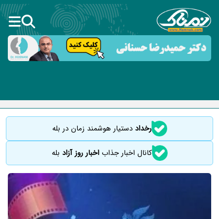
رخداد
دستیار هوشمند زمان در بله
کانال اخبار جذاب
اخبار روز آزاد
بله