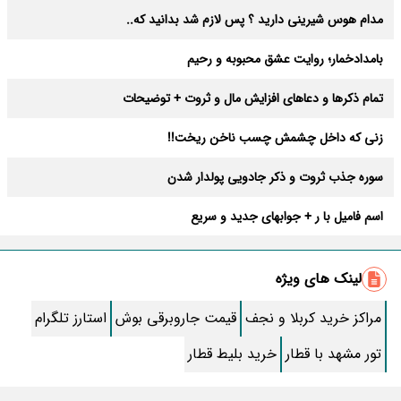
مدام هوس شیرینی دارید ؟ پس لازم شد بدانید که..
بامدادخمار؛ روایت عشق محبوبه و رحیم
تمام ذکرها و دعاهای افزایش مال و ثروت + توضیحات
زنی که داخل چشمش چسب ناخن ریخت!!
سوره جذب ثروت و ذکر جادویی پولدار شدن
اسم فامیل با ر + جوابهای جدید و سریع
زندگی شخصی امیر تتلو(امیرحسین مقصدلو)+ والدین و همسر
لینک های ویژه
بیوگرافی مریم همتیان بازیگر و عکسهایش قبل بیماری و فوت + سن و
فیلمها
مراکز خرید کربلا و نجف
قیمت جاروبرقی بوش
استارز تلگرام
دردهایی که با روغن رازیانه درمان می شوند
تور مشهد با قطار
خرید بلیط قطار
اسم پسر با س ترکی، کردی، ایرانی و خارجی