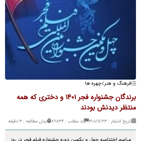
فرهنگ و هنر
چهره ها
برندگان جشنواره فجر 1401 و دختری که همه
منتظر دیدنش بودند
تاریخ انتشار : ۱۴۰۱/۱۱/۲۳
کد مطلب : 89834
زمان مطالعه : 3 دقیقه
مراسم اختتامیه چهل و یکمین دوره جشنواره فیلم فجر در روز