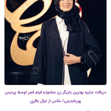
دریافت جایزه بهترین بازیگر زن جشنواره فیلم فجر توسط پردیس
پورعابدینی/ عکس از غزال باقری