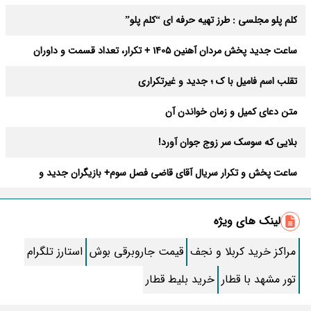
عوارض
کلم پلو مجلسی : طرز تهیه حرفه ای “کلم پلو”
ساعت جدید پخش مردان آهنین 1405 + تکرار، تعداد قسمت و داوران
تقلب اسم فامیل با ک ؛ جدید و غیرتکراری
متن دعای کمیل و زمان خواندن آن
بلایی که سوسک سر زوج جوان آورد!
ساعت پخش و تکرار سریال آقای قاضی فصل سوم+ بازیگران جدید و
داستان
طرز تهیه سالاد ماکارونی خانگی خوشمزه و لذیذ + آموزش تصویری
لینک های ویژه
طرز تهیه پاستا با سس آلفردو و مرغ فوری + آموزش تصویری پنه
مراکز خرید کربلا و نجف
قیمت جاروبرقی بوش
استارز تلگرام
جواب کامل اسم فامیل با “س”
تور مشهد با قطار
خرید بلیط قطار
ماه قرمز نشانه آخر دنیا در آسمان ظاهر شد !