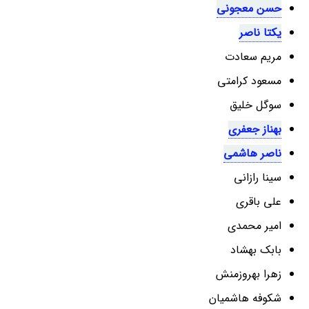
حسن معجونی
یکتا ناصر
مریم سعادت
مسعود کرامتی
سوگل خلیق
بهناز جعفری
ناصر هاشمی
سینا رازانی
علی باقری
امیر محمدی
بابک بهشاد
زهرا بهروزمنش
شکوفه هاشمیان