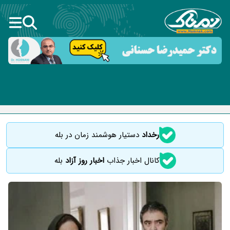
رخداد
دستیار هوشمند زمان در بله
کانال اخبار جذاب
اخبار روز آزاد
بله