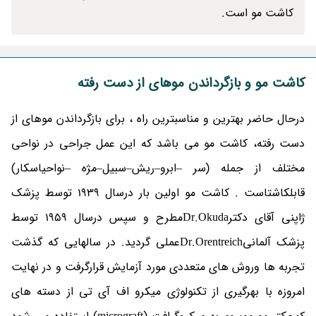
کاشت مو است.
کاشت مو و بازگرداندن موهای از دست رفته
درحال حاضر بهترین و مناسبترین راه ، برای بازگرداندن موهای از
دست رفته، کاشت مو می باشد که این عمل جراحی در نواحی
مختلف از جمله (سر –ابرو–ریش–سبیل–مژه –نواحیاسکار)
قابلکاشتاست . کاشت مو اولین بار درسال 1939 توسط پزشک
ژاپنی آقای دکترDr.Okudaمطرح و سپس درسال 1959 توسط
پزشک آلمانیDr.Orentreichعملی گردید. در سالهایی که گذشت
تجربه ها وروش های متعددی مورد آزمایش قرارگرفت و در نهایت
امروزه با بهرگیری از تکنولوژی میکرو اف آی تی از دسته های