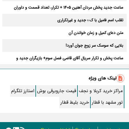
ساعت جدید پخش مردان آهنین 1405 + تکرار، تعداد قسمت و داوران
تقلب اسم فامیل با ک ؛ جدید و غیرتکراری
متن دعای کمیل و زمان خواندن آن
بلایی که سوسک سر زوج جوان آورد!
ساعت پخش و تکرار سریال آقای قاضی فصل سوم+ بازیگران جدید و
داستان
طرز تهیه سالاد ماکارونی خانگی خوشمزه و لذیذ + آموزش تصویری
لینک های ویژه
طرز تهیه پاستا با سس آلفردو و مرغ فوری + آموزش تصویری پنه
مراکز خرید کربلا و نجف
قیمت جاروبرقی بوش
استارز تلگرام
جواب کامل اسم فامیل با “س”
تور مشهد با قطار
خرید بلیط قطار
ماه قرمز نشانه آخر دنیا در آسمان ظاهر شد !
جملات زیبا برای بهترین پدر دنیا