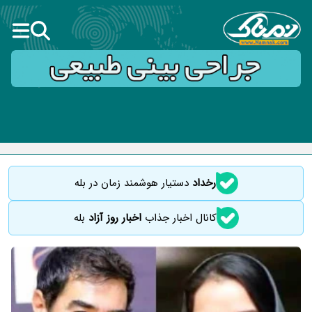
رخداد
دستیار هوشمند زمان در بله
کانال اخبار جذاب
اخبار روز آزاد
بله