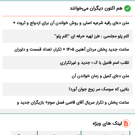
هم اکنون دیگران می‌خوانند
متن دعای رقیه شرعیه اصلی و روش خواندن آن برای ازدواج و ثروت +
عوارض
کلم پلو مجلسی : طرز تهیه حرفه ای “کلم پلو”
ساعت جدید پخش مردان آهنین 1405 + تکرار، تعداد قسمت و داوران
تقلب اسم فامیل با ک ؛ جدید و غیرتکراری
متن دعای کمیل و زمان خواندن آن
بلایی که سوسک سر زوج جوان آورد!
ساعت پخش و تکرار سریال آقای قاضی فصل سوم+ بازیگران جدید و
داستان
طرز تهیه سالاد ماکارونی خانگی خوشمزه و لذیذ + آموزش تصویری
لینک های ویژه
طرز تهیه پاستا با سس آلفردو و مرغ فوری + آموزش تصویری پنه