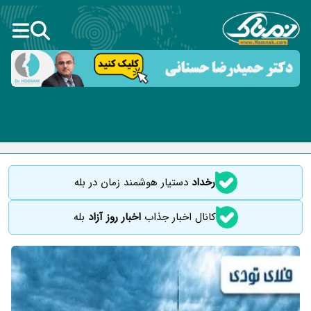
رخداد
دستیار هوشمند زمان در بله
کانال اخبار جذاب
اخبار روز آزاد
بله