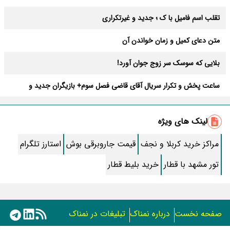
تقلب اسم فامیل با ک ؛ جدید و غیرتکراری
متن دعای کمیل و زمان خواندن آن
بلایی که سوسک سر زوج جوان آورد!
ساعت پخش و تکرار سریال آقای قاضی فصل سوم+ بازیگران جدید و
داستان
طرز تهیه سالاد ماکارونی خانگی خوشمزه و لذیذ + آموزش تصویری
لینک های ویژه
طرز تهیه پاستا با سس آلفردو و مرغ فوری + آموزش تصویری پنه
مراکز خرید کربلا و نجف
قیمت جاروبرقی بوش
استارز تلگرام
جواب کامل اسم فامیل با “س”
تور مشهد با قطار
خرید بلیط قطار
ماه قرمز نشانه آخر دنیا در آسمان ظاهر شد !
جملات زیبا برای بهترین پدر دنیا
صفحه نخست
درباره نمناک
تبلیغات در نمناک
معجزات سوره توحید در برآورده شدن سریع حاجت