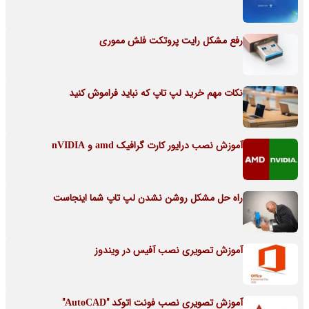
رفع مشکل رایت پروتکت فلش مموری
نکات مهم خرید لپ تاپ که نباید فراموش کنید
آموزش نصب درایور کارت گرافیک amd و nVIDIA
راه حل مشکل روشن نشدن لپ تاپ شما اینجاست
آموزش تصویری نصب آفیس در ویندوز
آموزش تصویری نصب فونت اتوکد "AutoCAD"