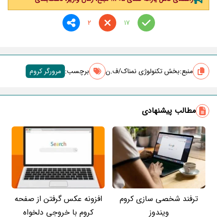
2
17
منبع:
بخش تکنولوژی نمناک/ف.ن
برچسب‌:
مرورگر کروم
مطالب پیشنهادی
ترفند شخصی سازی کروم
افزونه عکس گرفتن از صفحه
ویندوز
کروم با خروجی دلخواه