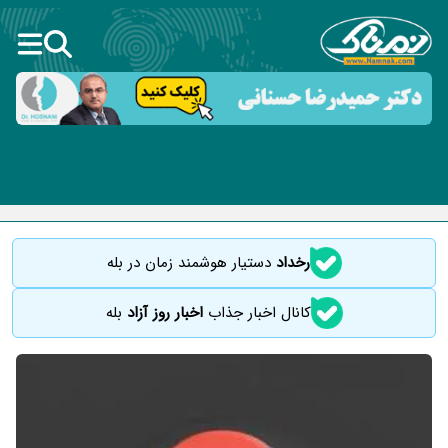
رخداد
دستیار هوشمند زمان در بله
کانال اخبار جذاب
اخبار روز آزاد
بله