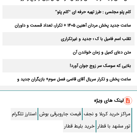
عوارض
کلم پلو مجلسی : طرز تهیه حرفه ای “کلم پلو”
ساعت جدید پخش مردان آهنین 1405 + تکرار، تعداد قسمت و داوران
تقلب اسم فامیل با ک ؛ جدید و غیرتکراری
متن دعای کمیل و زمان خواندن آن
بلایی که سوسک سر زوج جوان آورد!
ساعت پخش و تکرار سریال آقای قاضی فصل سوم+ بازیگران جدید و
داستان
طرز تهیه سالاد ماکارونی خانگی خوشمزه و لذیذ + آموزش تصویری
لینک های ویژه
طرز تهیه پاستا با سس آلفردو و مرغ فوری + آموزش تصویری پنه
مراکز خرید کربلا و نجف
قیمت جاروبرقی بوش
استارز تلگرام
جواب کامل اسم فامیل با “س”
تور مشهد با قطار
خرید بلیط قطار
ماه قرمز نشانه آخر دنیا در آسمان ظاهر شد !