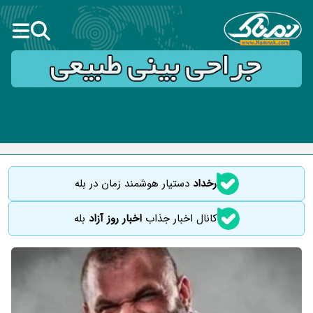
رخداد
دستیار هوشمند زمان در بله
کانال اخبار جذاب
اخبار روز آزاد
بله