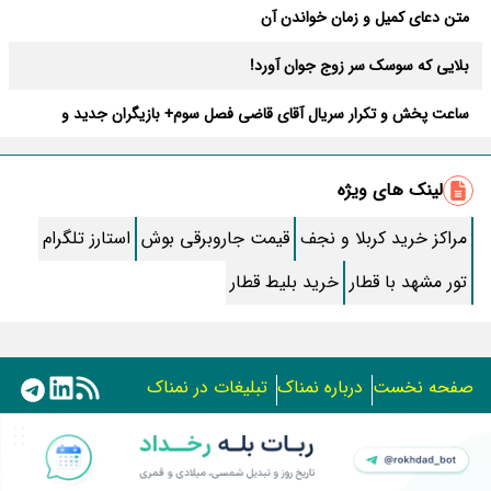
متن دعای کمیل و زمان خواندن آن
بلایی که سوسک سر زوج جوان آورد!
ساعت پخش و تکرار سریال آقای قاضی فصل سوم+ بازیگران جدید و
داستان
طرز تهیه سالاد ماکارونی خانگی خوشمزه و لذیذ + آموزش تصویری
لینک های ویژه
طرز تهیه پاستا با سس آلفردو و مرغ فوری + آموزش تصویری پنه
مراکز خرید کربلا و نجف
قیمت جاروبرقی بوش
استارز تلگرام
جواب کامل اسم فامیل با “س”
تور مشهد با قطار
خرید بلیط قطار
ماه قرمز نشانه آخر دنیا در آسمان ظاهر شد !
جملات زیبا برای بهترین پدر دنیا
صفحه نخست
درباره نمناک
تبلیغات در نمناک
معجزات سوره توحید در برآورده شدن سریع حاجت
استفاده از مطالب اختصاصی سایت نمناک در سایر رسانه ها فقط
سریال نگین ارباب از چه شبکه ای پخش میشود؟ + تکرار و بازیگران
با کسب مجوز امکان پذیر است.