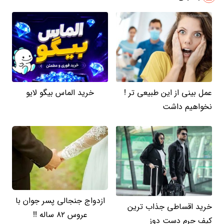
عمل بینی از این طبیعی تر !
خرید الماس بیگو لایو
نخواهیم داشت
ازدواج جنجالی پسر جوان با
خرید اقساطی جذاب ترین
عروس 82 ساله !!
کیف چرم دست دوز