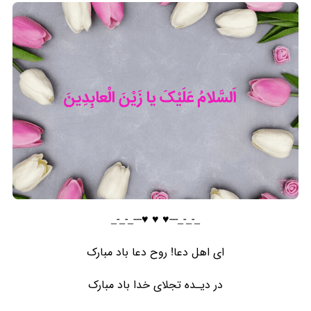
_-_-_---♥️ ♥️ ♥️---_-_-_
ای اهل دعا! روح دعا باد مبارک
در دیـده تجلای خدا باد مبارک