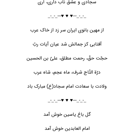
سجادی و عشق ناب داری، آری
_-_-_---♥️ ♥️ ♥️---_-_-_
از مهین بانوی ایران سر زد از خاک عرب
آفتابی کز جمالش شد عیان آیات ربّ
حجّت حقّ، رحمت مطلق، علیّ بن الحسین
درّة التّاج شرف، ماه عجم، شاه عرب
ولادت با سعادت امام سجاد(ع) مبارک باد
_-_-_---♥️ ♥️ ♥️---_-_-_
گل باغ یاسین خوش آمد
امام العابدین خوش آمد