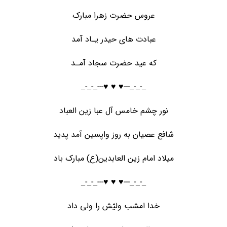
عروس حضرت زهرا مبارک
عبادت های حیدر یـاد آمد
که عید حضرت سجاد آمـد
_-_-_---♥️ ♥️ ♥️---_-_-_
نور چشم خامس آل عبا زین العباد
شافع عصیان به روز واپسین آمد پدید
میلاد امام زین العابدین(ع) مبارک باد
_-_-_---♥️ ♥️ ♥️---_-_-_
خدا امشب ولیّش را ولی داد