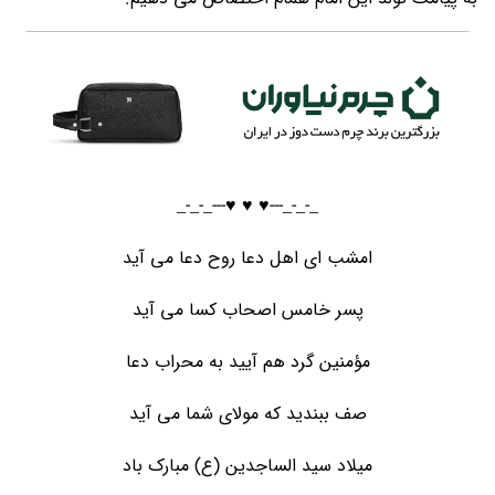
_-_-_---♥️ ♥️ ♥️---_-_-_
امشب ای اهل دعا روح دعا می آید
پسر خامس اصحاب کسا می آید
مؤمنین گرد هم آیید به محراب دعا
صف ببندید که مولای شما می آید
میلاد سید الساجدین (ع) مبارک باد