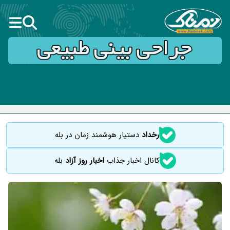
رخداد
دستیار هوشمند زمان در بله
کانال اخبار جذاب
اخبار روز آزاد
بله