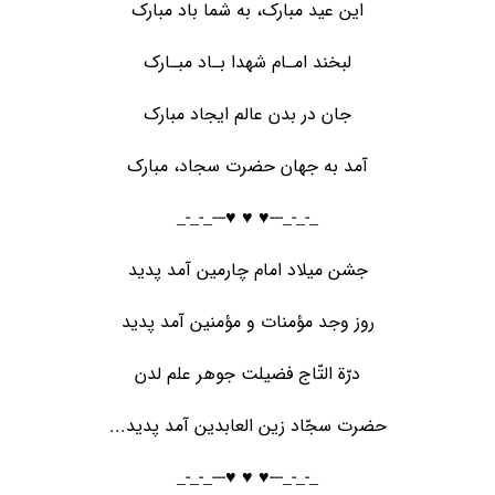
این عید مبارک، به شما باد مبارک
لبخند امـام شهدا بـاد مبـارک
جان در بدن عالم ایجاد مبارک
آمد به جهان حضرت سجاد، مبارک
_-_-_---♥️ ♥️ ♥️---_-_-_
جشن میلاد امام چارمین آمد پدید
روز وجد مؤمنات و مؤمنین آمد پدید
درّة التّاج فضیلت جوهر علم لدن
حضرت سجّاد زین العابدین آمد پدید...
_-_-_---♥️ ♥️ ♥️---_-_-_