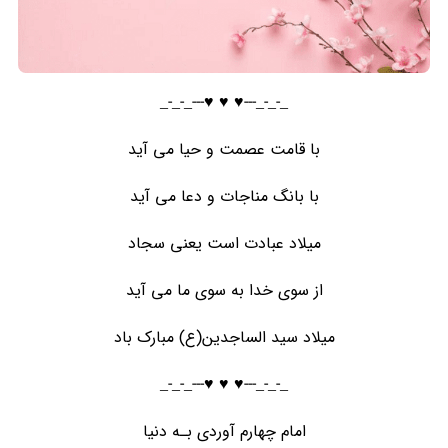
_-_-_---♥️ ♥️ ♥️---_-_-_
با قامت عصمت و حیا می ‏آید
با بانگ مناجات و دعا می ‏آید
میلاد عبادت است یعنی سجاد
از سوی خدا به سوی ما می ‏آید
میلاد سید الساجدین(ع) مبارک باد
_-_-_---♥️ ♥️ ♥️---_-_-_
امام چهارم آوردی بـه دنیا