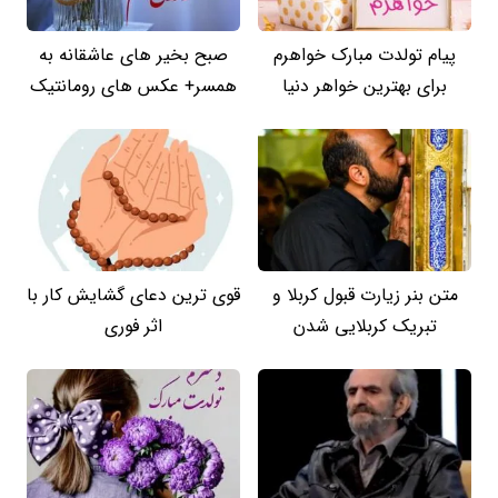
پیام تولدت مبارک خواهرم
صبح بخیر های عاشقانه به
برای بهترین خواهر دنیا
همسر+ عکس های رومانتیک
متن بنر زیارت قبول کربلا و
قوی ترین دعای گشایش کار با
تبریک کربلایی شدن
اثر فوری