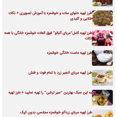
طرز تهیه حلوای ساده و خوشمزه با آموزش تصویری + نکات
طلایی و کلیدی
طرز تهیه کامل“مربای آلبالو” فوق العاده خوشمزه خانگی با همه
نکات
طرز تهیه ماست خانگی خوشمزه
طرز تهیه مربای انجیر زرد با تمام فوت و فنش
به این سبک بهترین “سیر ترشی” را تهیه نمایید + طرز تهیه
طرز تهیه مربای زردآلو خوشمزه مجلسی بدون کپک