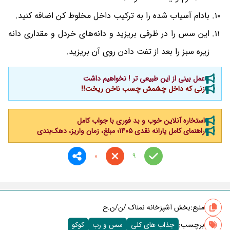
بادام آسیاب شده را به ترکیب داخل مخلوط کن اضافه کنید.
این سس را در ظرفی بریزید و دانه‌های خردل و مقداری دانه
زیره سبز را بعد از تفت دادن روی آن بریزید.
عمل بینی از این طبیعی تر ! نخواهیم داشت
زنی که داخل چشمش چسب ناخن ریخت!!
استخاره آنلاین خوب و بد فوری با جواب کامل
راهنمای کامل یارانه نقدی ۱۴۰۵؛ مبلغ، زمان واریز، دهک‌بندی
0
9
منبع:
بخش آشپزخانه نمناک /ن/ن.ح
برچسب‌:
جذاب های کلی
سس و رب
کوکو