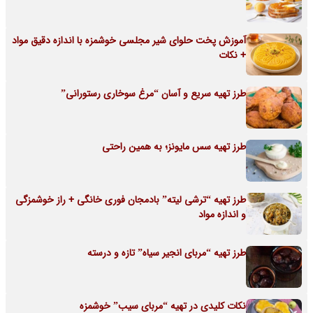
آموزش پخت حلوای شیر مجلسی خوشمزه با اندازه دقیق مواد
+ نکات
طرز تهیه سریع و آسان “مرغ سوخاری رستورانی”
طرز تهیه سس مایونز؛ به همین راحتی
طرز تهیه “ترشی لیته” بادمجان فوری خانگی + راز خوشمزگی
و اندازه مواد
طرز تهیه “مربای انجیر سیاه” تازه و درسته
نکات کلیدی در تهیه “مربای سیب” خوشمزه