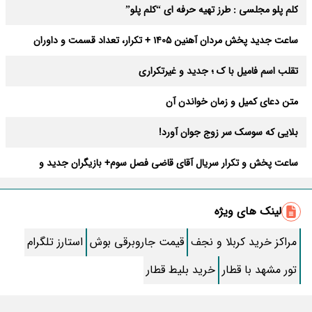
کلم پلو مجلسی : طرز تهیه حرفه ای “کلم پلو”
ساعت جدید پخش مردان آهنین 1405 + تکرار، تعداد قسمت و داوران
تقلب اسم فامیل با ک ؛ جدید و غیرتکراری
متن دعای کمیل و زمان خواندن آن
بلایی که سوسک سر زوج جوان آورد!
ساعت پخش و تکرار سریال آقای قاضی فصل سوم+ بازیگران جدید و
داستان
طرز تهیه سالاد ماکارونی خانگی خوشمزه و لذیذ + آموزش تصویری
لینک های ویژه
طرز تهیه پاستا با سس آلفردو و مرغ فوری + آموزش تصویری پنه
مراکز خرید کربلا و نجف
قیمت جاروبرقی بوش
استارز تلگرام
جواب کامل اسم فامیل با “س”
تور مشهد با قطار
خرید بلیط قطار
ماه قرمز نشانه آخر دنیا در آسمان ظاهر شد !