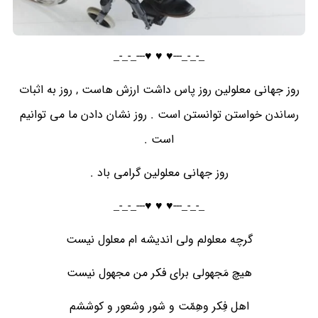
_-_-_---♥️ ♥️ ♥️---_-_-_
روز جهانی معلولین روز پاس داشت ارزش هاست , روز به اثبات
رساندن خواستن توانستن است . روز نشان دادن ما می توانیم
است .
روز جهانی معلولین گرامی باد .
_-_-_---♥️ ♥️ ♥️---_-_-_
گرچه معلولم ولی اندیشه ام معلول نیست
هیچ مَجهولی برای فکر من مجهول نیست
اهل فِکر وهِمّت و شور وشعور و کوششم