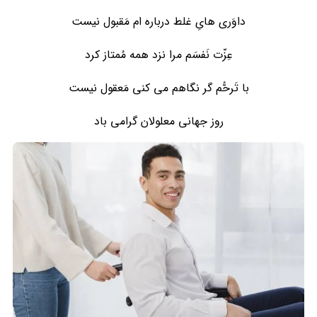
داوَری هایِ غلط درباره ام مَقبول نیست
عِزّت نَفسَم مرا نزد همه مُمتاز کرد
با تَرحُّم گر نگاهم می کنی مَعقول نیست
روز جهانی معلولان گرامی باد