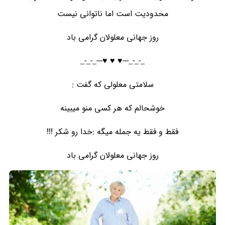
محدودیت است اما ناتوانی نیست
روز جهانی معلولان گرامی باد
_-_-_---♥️ ♥️ ♥️---_-_-_
ﺳﻼﻣﺘﯽ ﻣﻌﻠﻮﻟﯽ ﮐﻪ ﮔﻔﺖ :
ﺧﻮﺷﺤﺎﻟﻢ ﮐﻪ ﻫﺮ ﮐﺴﯽ ﻣﻨﻮ ﻣﯿﺒﯿﻨﻪ
ﻓﻘﻂ ﻭ ﻓﻘﻂ ﯾﻪ ﺟﻤﻠﻪ ﻣﯿﮕﻪ :ﺧﺪﺍ ﺭﻭ ﺷﮑﺮ !!!
روز جهانی معلولان گرامی باد