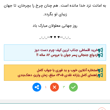
به امانت نزد خدا مانده است. هم چنان چرخ را بچرخان، تا جهان
زیبای تو بگردد.
روز جهانی معلولان مبارک باد
_-_-_---♥️ ♥️ ♥️---_-_-_
خرید اقساطی جذاب ترین کیف چرم دست دوز
ازدواج جنجالی پسر جوان با عروس 82 ساله !!
استخاره آنلاین خوب و بد فوری با جواب کامل
راهنمای کامل یارانه نقدی ۱۴۰۵؛ مبلغ، زمان واریز، دهک‌بندی
1
3