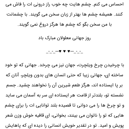
احساس می کنم. چشم هایت چه خوب راز درونی ات را فاش می
کنند. همیشه چشم ها بهتر از زبان سخن می گویند. با چشمانت
با من سخن بگو که چشم ها هرگز دروغ نمی گویند.
روز جهانی معلولان مبارک باد
_-_-_---♥️ ♥️ ♥️---_-_-_
با چرخیدن چرخ ویلچرت، جهان نیز می چرخد. جهانی که تو خود
ساخته ای، جهانی زیبا که حتی انسان های بدون ویلچر، آنان که
بر پا ایستاده اند، هرگز طعم شیرین آن را نخواهند چشید. جسم
نشسته تو، بلندتر از قامت هر ایستاده ای سر به آسمان می ساید
و تو چرخ ها را می دوانی تا قصیده بلند توانایی ات را برای چشم
هایی که تو را ناتوان می بینند، بخوانی، ای قافیه خوش وزن شعر
پویش و امید. تو در تقدیر خویش انسانی را دیده ای که پاهایش