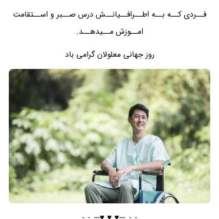
فــردی کــه بــه اطــرافــیانــش درس صــبر و اســتقامت
امــوزش مــیدهــد.
روز جهانی معلولان گرامی باد
_-_-_---♥️ ♥️ ♥️---_-_-_