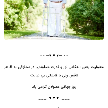
_-_-_---♥️ ♥️ ♥️---_-_-_
معلولیت یعنی انعکاس نور و قدرت خداوندی در مخلوقی به ظاهر
ناقص ولی با قابلیتی بی نهایت
روز جهانی معلولان گرامی باد
_-_-_---♥️ ♥️ ♥️---_-_-_