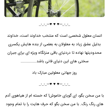
_-_-_---♥️ ♥️ ♥️---_-_-_
انسان معلول شخصی است که منتخب خداوند است، خداوند
بدلیل عشق زیاد به معلولان به بعضی از بنده هایش یکسری
محدودیتها نهاده تا دردنیای باقی منزلگاه ویژه ای برای جبران
سختی های این دنیای فانی باشد.............
روز جهانی معلولین مبارک باد
_-_-_---♥️ ♥️ ♥️---_-_-_
با من سخن بگو، ای گویای خاموش! که خسته ام از هیاهوی آدم
های رنگ رنگ. با من سخن بگو که حرف هایت را با تمام وجود