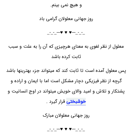
و هیچ نمی بینم.
روز جهانی معلولان گرامی باد
_-_-_---♥️ ♥️ ♥️---_-_-_
معلول از نظر لغوی به معنای هرچیزی که آن را به علت و سبب
ثابت کرده باشد
پس معلول آمده است تا ثابت کند که میتواند جزء بهترینها باشد
گرچه از نظر فیزیکی دچار مشکل است اما با ایمان و اراده و
پشتکار و تلاش و امید والای خویش میتواند در اوج انسانیت و
خوشبختی
قرار گیرد .
روز جهانی معلولان مبارک
_-_-_---♥️ ♥️ ♥️---_-_-_