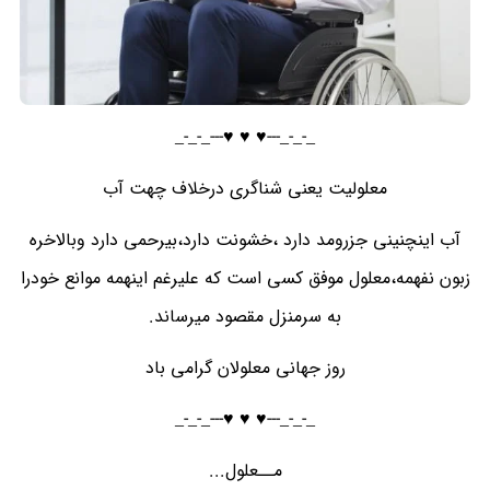
_-_-_---♥️ ♥️ ♥️---_-_-_
معلولیت یعنی شناگری درخلاف چهت آب
آب اینچنینی جزرومد دارد ،خشونت دارد،بیرحمی دارد وبالاخره
زبون نفهمه،معلول موفق کسی است که علیرغم اینهمه موانع خودرا
به سرمنزل مقصود میرساند.
روز جهانی معلولان گرامی باد
_-_-_---♥️ ♥️ ♥️---_-_-_
مــعلول...