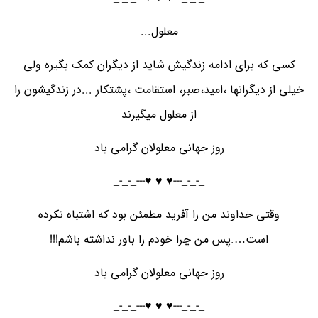
معلول...
کسی که برای ادامه زندگیش شاید از دیگران کمک بگیره ولی
خیلی از دیگرانها ،امید،صبر، استقامت ،پشتکار ...در زندگیشون را
از معلول میگیرند
روز جهانی معلولان گرامی باد
_-_-_---♥️ ♥️ ♥️---_-_-_
وقتی خداوند من را آفرید مطمئن بود که اشتباه نکرده
است….پس من چرا خودم را باور نداشته باشم!!!
روز جهانی معلولان گرامی باد
_-_-_---♥️ ♥️ ♥️---_-_-_