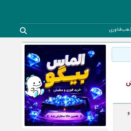
ذهب
فناوری
ش
و