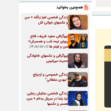
همچنین بخوانید
زندگی شخصی لعیا زنگنه + سن
و عکسهای جوانی اش
بیوگرافی سعید شریف، فتاح
رویای نیمه شب و همسرش+
سن و فیلم ها
[۱۴۰۵/۰۵/۰۸]
بیوگرافی و عکسهای خانوادگی
حدیث میرامینی
زندگی خصوصی و ازدواج
“مهدی سلطانی”
زندگی شخصی ستایش رجایی
نیا، یلدا در سریال بدنام + سن،
همسر و عکسها