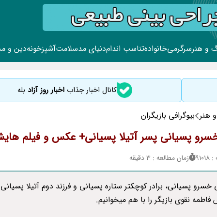
 و هنر
سرگرمی
خانواده
تناسب اندام
دنیای مد
سلامت
آشپزخونه
دین و م
کانال اخبار جذاب
اخبار روز آزاد
بله
 هنر
بیوگرافی بازیگران
سرو پسیانی پسر آتیلا پسیانی+ عکس و فیلم های
910
زمان مطالعه : 3 دقیقه
ی خسرو پسیانی، برادر کوچکتر ستاره پسیانی و فرزند دوم آتیلا پسیانی 
اطمه نقوی بازیگر را با هم میخوانیم.