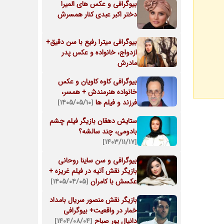
بیوگرافی و عکس های المیرا
دختر اکبر عبدی کنار همسرش
بیوگرافی میترا رفیع با سن دقیق+
ازدواج، خانواده و عکس پدر
مادرش
بیوگرافی کاوه کاویان و عکس
خانواده هنرمندش + همسر،
فرزند و فیلم ها
[۱۴۰۵/۰۵/۱۰]
ستایش دهقان بازیگر فیلم چشم
بادومی، چند سالشه؟
[۱۴۰۳/۱۱/۱۷]
بیوگرافی و سن ساینا روحانی
بازیگر نقش آتیه در فیلم غریزه +
عکسش با کامران
[۱۴۰۵/۰۴/۰۵]
بازیگر نقش منصور سریال بامداد
خمار در واقعیت+ بیوگرافی
دانیال پور صباح
[۱۴۰۴/۰۸/۰۴]