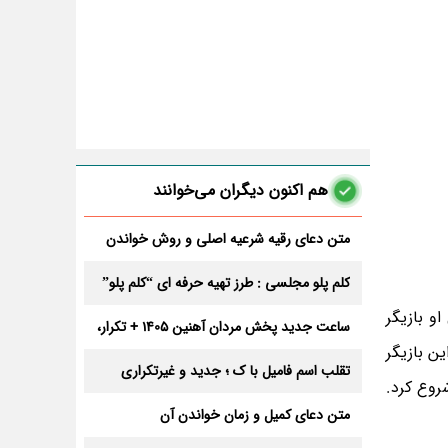
هم اکنون دیگران می‌خوانند
متن دعای رقیه شرعیه اصلی و روش خواندن
آن برای ازدواج و ثروت + عوارض
کلم پلو مجلسی : طرز تهیه حرفه ای “کلم پلو”
و بازیگر
ساعت جدید پخش مردان آهنین 1405 + تکرار،
تعداد قسمت و داوران
ن بازیگر
تقلب اسم فامیل با ک ؛ جدید و غیرتکراری
 شروع کرد.
متن دعای کمیل و زمان خواندن آن