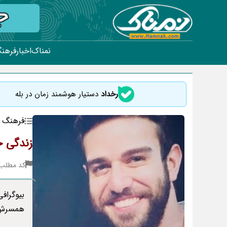
نمناک
اخبار
فرهنگ
رخداد
دستیار هوشمند زمان در بله
فرهنگ و
زندگی خ
کد مطلب : 18
بیوگراف
همسرش ف