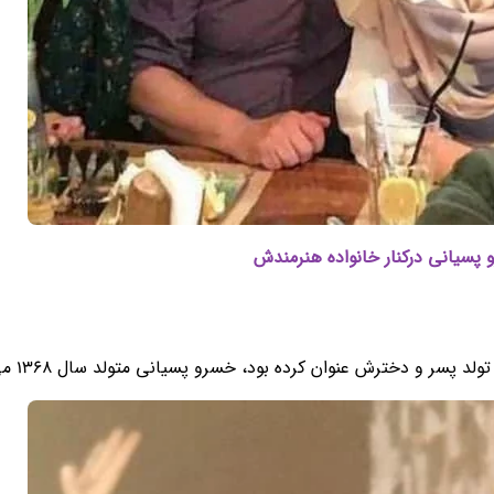
سیانی درکنار خانواده هنرمندش
سر و دخترش عنوان کرده بود، خسرو پسیانی متولد سال 1368 می باشد.