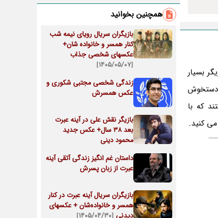
همچنین بخوانید
بازیگران سریال رویای نیمه شب
کنار همسر و خانواده شان+
عکسهای شخصی جذاب
[۱۴۰۵/۰۵/۰۷]
گر بسیار
زندگی شخصی مجتبی شکوری و
و دستخوش
عکس همسرش
ند که با
بازیگر نقش علی در آینه عبرت
می کنید.
بعد 38 سال+ عکس جدید
محمود دینی
داستان غم انگیز زندگی آتقی آینه
عبرت از زبان پسرش
بازیگران سریال آینه عبرت در کنار
همسر و خانواده‌شان + عکسهای
دیدنی
[۱۴۰۵/۰۴/۳۰]