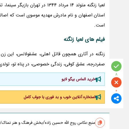
لعیا زنگنه متولد 14 مرداد 1344 
استان اصفهان و نام مادرش مهدیه موسوی است که اصالت 
است.
فیلم های لعیا زنگنه
زنگنه در آثاری همچون قاتل اهلی، عشقولانس، این زن ح
صفردرجه، عشق کوفی، زندگی خصوصی، در پناه تو، تولدی 
8
خرید الماس بیگو لایو
0
استخاره آنلاین خوب و بد فوری با جواب کامل
/
منبع:
عکاس روح الله حسین زاده
بخش فرهنگ و هنر نمناک/ن