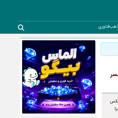
ذهب
فناوری
مسر
 عکس
ا