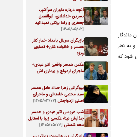
آنچه درباره داوران سرآشپز،
نسرین خدادادی، ابوالفضل
جعفری و رضا برکتی نمیدانید
[۱۴۰۵/۰۵/۰۲]
 ماندگار
بازیگران سریال بامداد خمار کنار
و به نظر
همسر و خانواده شان+ تصاویر
ویژه
ی شود که
عکس همسر واقعی اکبر عبدی+
ماجرای ازدواج و بیماری اش
بیوگرافی زهرا حداد عادل همسر
سید مجتبی خامنه‌ای و ماجرای
اصلی ازدواجش
[۱۴۰۵/۰۳/۰۷]
شب عروسی اکبر عبدی و همسر
جذابش نینا؛ عکسی زیبا با استایل
دهه شصتی
[۱۴۰۵/۰۵/۰۳]
بازیگران زن هالیوود؛ زیباترین،