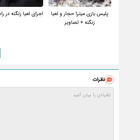
پلیس بازی میترا حجار و لعیا
اجرای لعیا زنگنه در راد
زنگنه + تصاویر
نظرات