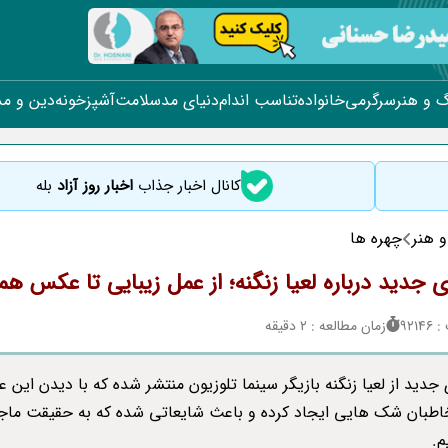
 و هنر
سرگرمی
خانواده
تناسب اندام
دنیای مد
سلامت
آشپزخونه
دین و م
کانال اخبار جذاب
اخبار روز آزاد
بله
 هنر
چهره ها
ی جدید درباره لعیا زنگنه؛ از عمل زیبایی تا عکس ه
921
زمان مطالعه : 2 دقیقه
جدید از لعیا زنگنه بازیگر سینما تلوزیون منتشر شده که با دیدن این
اطبان شک هایی ایجاد کرده و باعث شایعاتی شده که به حقیقت ماجر
م.