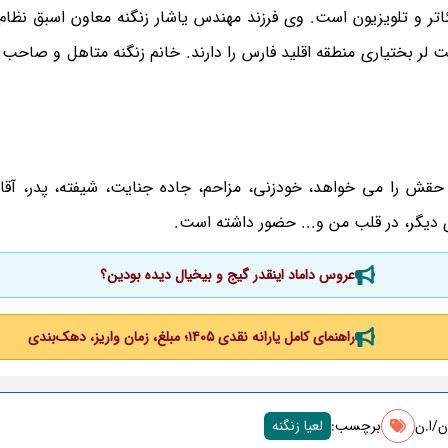
در تهران بازیگر سینما، تئاتر و تلویزیون است. وی فرزند مهندس یاشار زنگنه معاون اسبق 
لر بختیاری منطقه اقلید فارس را دارند. خانم زنگنه متاهل و صاحب
قش را می خواهد، خودزنی، مزاحم، جاده جنایت، شیفته، پدر، آقازا
دیگر، در قلب من و... حضور داشته است.
عروس داماد اینقدر گیج و بیخیال دیده بودین؟
راهنمای کامل یارانه نقدی ۱۴۰۵؛ مبلغ، زمان واریز، دهک‌بندی
/ا.ن
برچسب‌:
لعیا زنگنه