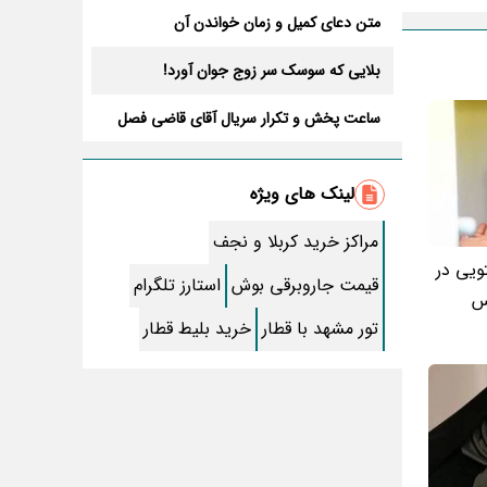
متن دعای کمیل و زمان خواندن آن
بلایی که سوسک سر زوج جوان آورد!
ساعت پخش و تکرار سریال آقای قاضی فصل
سوم+ بازیگران جدید و داستان
طرز تهیه سالاد ماکارونی خانگی خوشمزه و
لذیذ + آموزش تصویری
لینک های ویژه
طرز تهیه پاستا با سس آلفردو و مرغ فوری +
آموزش تصویری پنه
مراکز خرید کربلا و نجف
جواب کامل اسم فامیل با “س”
تویی در
قیمت جاروبرقی بوش
استارز تلگرام
س
ماه قرمز نشانه آخر دنیا در آسمان ظاهر شد !
تور مشهد با قطار
خرید بلیط قطار
جملات زیبا برای بهترین پدر دنیا
معجزات سوره توحید در برآورده شدن سریع
حاجت
سریال نگین ارباب از چه شبکه ای پخش
میشود؟ + تکرار و بازیگران