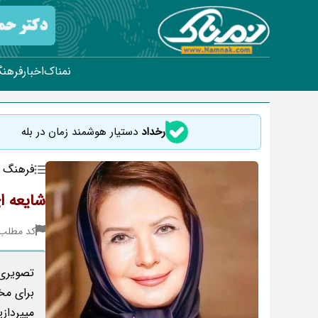
نمناک
اخبار
فرهنگ
رخداد
دستیار هوشمند زمان در بله
فرهنگ و
شایعه ا
کد مطلب : 46
تصویری 
برای مخ
میپردازی