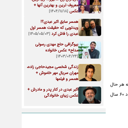
معروف ترین و بهترین آنها +
عکس
[۱۴۰۴/۱۱/۱۸]
همسر سابق اکبر عبدی؟!
ویدئویی که حقیقت همسر اول
عبدی را فاش کرد
[۱۴۰۵/۰۵/۰۳]
بیوگرافی حاج مهدی رسولی
مداح+ عکس خانواده
[۱۴۰۳/۰۴/۲۴]
زندگی شخصی مجیدحاجی زاده،
مهران سریال مهر خاموش +
همسر و فیلمها
ه هر حال
اکبر عبدی در کنار پدر و مادرش +
تغییرات چهره خانم بازیگر خوب یا بد باعث شده که شباهت زیادی با سال‌های جوانی‌اش نداشته باشد ولی او هنوز هم با وجود 60 سال
عکس زیبای خانوادگی