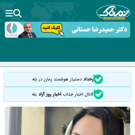
رخداد
دستیار هوشمند زمان در بله
کانال اخبار جذاب
اخبار روز آزاد
بله