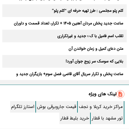
عوارض
کلم پلو مجلسی : طرز تهیه حرفه ای “کلم پلو”
ساعت جدید پخش مردان آهنین 1405 + تکرار، تعداد قسمت و داوران
تقلب اسم فامیل با ک ؛ جدید و غیرتکراری
متن دعای کمیل و زمان خواندن آن
بلایی که سوسک سر زوج جوان آورد!
ساعت پخش و تکرار سریال آقای قاضی فصل سوم+ بازیگران جدید و
داستان
طرز تهیه سالاد ماکارونی خانگی خوشمزه و لذیذ + آموزش تصویری
لینک های ویژه
طرز تهیه پاستا با سس آلفردو و مرغ فوری + آموزش تصویری پنه
مراکز خرید کربلا و نجف
قیمت جاروبرقی بوش
استارز تلگرام
جواب کامل اسم فامیل با “س”
تور مشهد با قطار
خرید بلیط قطار
ماه قرمز نشانه آخر دنیا در آسمان ظاهر شد !