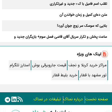
تقلب اسم فامیل با ک ؛ جدید و غیرتکراری
متن دعای کمیل و زمان خواندن آن
بلایی که سوسک سر زوج جوان آورد!
ساعت پخش و تکرار سریال آقای قاضی فصل سوم+ بازیگران جدید و
داستان
طرز تهیه سالاد ماکارونی خانگی خوشمزه و لذیذ + آموزش تصویری
لینک های ویژه
طرز تهیه پاستا با سس آلفردو و مرغ فوری + آموزش تصویری پنه
مراکز خرید کربلا و نجف
قیمت جاروبرقی بوش
استارز تلگرام
جواب کامل اسم فامیل با “س”
تور مشهد با قطار
خرید بلیط قطار
ماه قرمز نشانه آخر دنیا در آسمان ظاهر شد !
جملات زیبا برای بهترین پدر دنیا
صفحه نخست
درباره نمناک
تبلیغات در نمناک
معجزات سوره توحید در برآورده شدن سریع حاجت