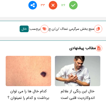
33
126
منبع:
بخش سرگرمی نمناک /ن/ن.ح
برچسب‌:
خال
مطالب پیشنهادی
خال این رنگی از علائم
کدام خال ها را می توان
اندوکاردیت قلبی است
برداشت و کدام را نمیتوان ؟