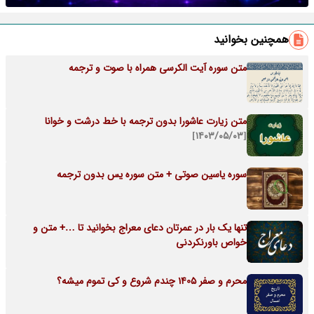
همچنین بخوانید
متن سوره آیت الکرسی همراه با صوت و ترجمه
متن زیارت عاشورا بدون ترجمه با خط درشت و خوانا
[۱۴۰۳/۰۵/۰۳]
سوره یاسین صوتی + متن سوره یس بدون ترجمه
تنها یک بار در عمرتان دعای معراج بخوانید تا …+ متن و
خواص باورنکردنی
محرم و صفر 1405 چندم شروع و کی تموم میشه؟