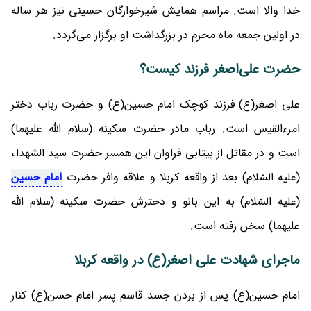
خدا والا است. مراسم همایش شیرخوارگان حسینی نیز هر ساله
در اولین جمعه ماه محرم در بزرگداشت او برگزار می‌گردد.
حضرت علی‌اصغر فرزند کیست؟
علی اصغر(ع) فرزند کوچک امام حسین(ع) و حضرت رباب دختر
امرءالقیس است. رباب مادر حضرت سکینه (سلام الله علیهما)
است و در مقاتل از بیتابی فراوان این همسر حضرت سید الشهداء
(علیه السّلام) بعد از واقعه کربلا و علاقه وافر حضرت
امام حسین
(علیه السّلام) به این بانو و دخترش حضرت سکینه (سلام الله
علیهما) سخن رفته است.
ماجرای شهادت علی اصغر(ع) در واقعه کربلا
امام حسین(ع) پس از بردن جسد قاسم پسر امام حسن(ع) کنار