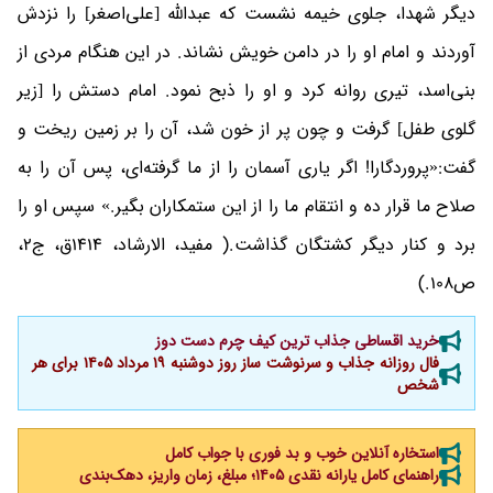
دیگر شهدا، جلوی خیمه نشست که عبدالله [علی‌اصغر] را نزدش
آوردند و امام او را در دامن خویش نشاند. در این هنگام مردی از
بنی‌اسد، تیری روانه کرد و او را ذبح نمود. امام دستش را [زیر
گلوی طفل] گرفت و چون پر از خون شد، آن را بر زمین ریخت و
گفت:«پروردگارا! اگر یاری آسمان را از ما گرفته‌ای، پس آن را به
صلاح ما قرار ده و انتقام ما را از این ستمکاران بگیر.» سپس او را
برد و کنار دیگر کشتگان گذاشت.( مفید، الارشاد، 1414ق، ج2،
ص108.)
خرید اقساطی جذاب ترین کیف چرم دست دوز
فال روزانه جذاب و سرنوشت ساز روز دوشنبه ۱۹ مرداد ۱۴۰۵ برای هر
شخص
استخاره آنلاین خوب و بد فوری با جواب کامل
راهنمای کامل یارانه نقدی ۱۴۰۵؛ مبلغ، زمان واریز، دهک‌بندی