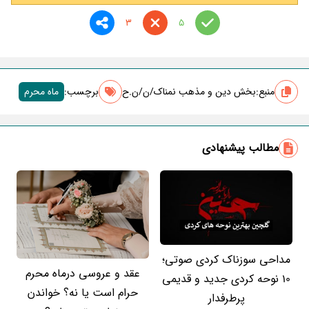
3
5
منبع:
بخش دین و مذهب نمناک/ن/ن.ح
برچسب‌:
ماه محرم
مطالب پیشنهادی
مداحی سوزناک کردی صوتی؛
عقد و عروسی درماه محرم
10 نوحه کردی جدید و قدیمی
حرام است یا نه؟ خواندن
پرطرفدار