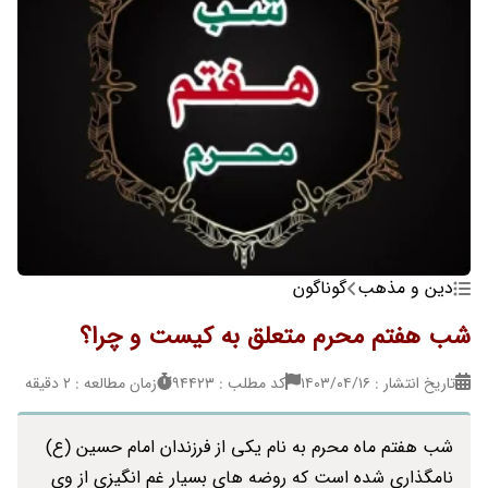
دین و مذهب
گوناگون
شب هفتم محرم متعلق به کیست و چرا؟
تاریخ انتشار : ۱۴۰۳/۰۴/۱۶
کد مطلب : 94423
زمان مطالعه : 2 دقیقه
شب هفتم ماه محرم به نام یکی از فرزندان امام حسین (ع)
نامگذاری شده است که روضه های بسیار غم انگیزی از وی