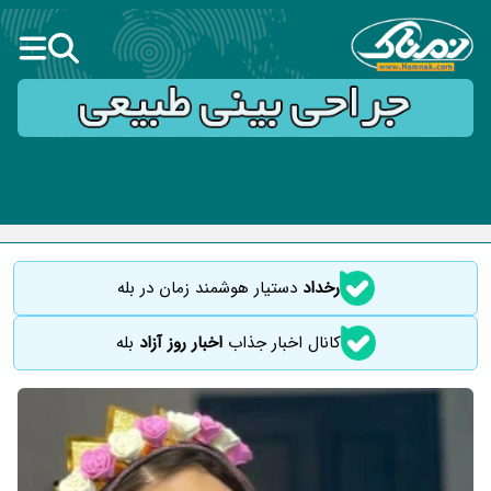
رخداد
دستیار هوشمند زمان در بله
کانال اخبار جذاب
اخبار روز آزاد
بله