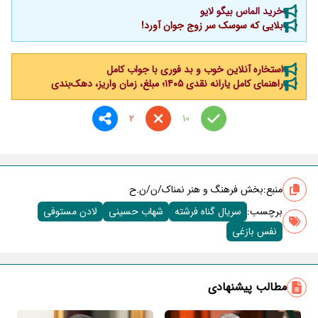
خرید الماس بیگو لایو
بلایی که سوسک سر زوج جوان آورد!
استخاره آنلاین خوب و بد فوری با جواب کامل
راهنمای کامل یارانه نقدی ۱۴۰۵؛ مبلغ، زمان واریز، دهک‌بندی
2
10
منبع:
بخش فرهنگ و هنر نمناک/ن/ن.ح
برچسب‌:
سریال گناه فرشته
شهاب حسینی
لادن مستوفی
نفس بازغی
مطالب پیشنهادی