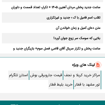
ساعت جدید پخش مردان آهنین 1405 + تکرار، تعداد قسمت و داوران
تقلب اسم فامیل با ک ؛ جدید و غیرتکراری
متن دعای کمیل و زمان خواندن آن
بلایی که سوسک سر زوج جوان آورد!
ساعت پخش و تکرار سریال آقای قاضی فصل سوم+ بازیگران جدید و
داستان
طرز تهیه سالاد ماکارونی خانگی خوشمزه و لذیذ + آموزش تصویری
لینک های ویژه
طرز تهیه پاستا با سس آلفردو و مرغ فوری + آموزش تصویری پنه
مراکز خرید کربلا و نجف
قیمت جاروبرقی بوش
استارز تلگرام
جواب کامل اسم فامیل با “س”
تور مشهد با قطار
خرید بلیط قطار
ماه قرمز نشانه آخر دنیا در آسمان ظاهر شد !
جملات زیبا برای بهترین پدر دنیا