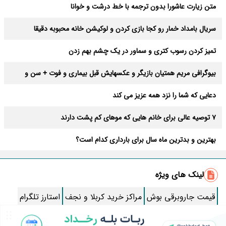
متن زیارت عاشورا بدون ترجمه با خط درشت و خوانا
سریال بامداد خمار رو کجا بازی کردن و لوکیشن خانه محبوبه دقیقا
کجاست؟
تمیز کردن رسوب کتری و سماور در یک چشم بهم زدن
بیوگرافی مریم همتیان بازیگر و عکسهایش قبل بیماری و فوت + سن و
فیلمها
دعایی که شما را نزد همه عزیز می کند
7 توصیه عالی برای خانم هایی که موهای کم پشت دارند
بهترین و بدترین ماه سال برای بارداری کدام است؟
سوالات جرات حقیقت دوستانه، عاشقانه و خنده دار
لینک های ویژه
طرز تهیه حلیم با بلغور گندم مرحله به مرحله + اندازه مواد و راز مهم
قیمت جاروبرقی بوش
مراکز خرید کربلا و نجف
استارز تلگرام
متن کامل زیارت عاشورا همراه با ترجمه و صوت
تور مشهد با قطار
خرید بلیط قطار