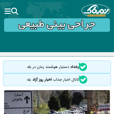
رخداد
دستیار هوشمند زمان در بله
کانال اخبار جذاب
اخبار روز آزاد
بله