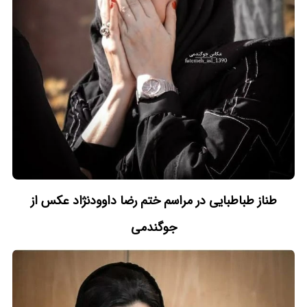
طناز طباطبایی در مراسم ختم رضا داوودنژاد عکس از
جوگندمی