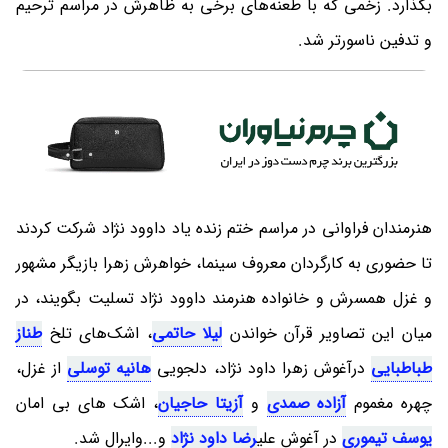
بگذارد. زخمی که با طعنه‌های برخی به ظاهرش در مراسم ترحیم
و تدفین ناسورتر شد.
هنرمندان فراوانی در مراسم ختم زنده یاد داوود نژاد شرکت کردند
تا حضوری به کارگردان معروف سینما، خواهرش زهرا بازیگر مشهور
و غزل همسرش و خانواده هنرمند داوود نژاد تسلیت بگویند، در
میان این تصاویر قرآن خواندن
لیلا حاتمی
، اشک‌های تلخ
طناز
طباطبایی
درآغوش زهرا داود نژاد، دلجویی
هانیه توسلی
از غزل،
چهره مغموم
آزاده صمدی
و
آزیتا حاجیان
، اشک های بی امان
یوسف تیموری
در آغوش علی
رضا داود نژاد
و...وایرال شد.