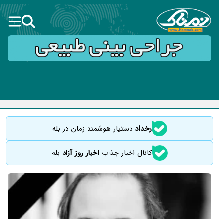
رخداد
دستیار هوشمند زمان در بله
کانال اخبار جذاب
اخبار روز آزاد
بله