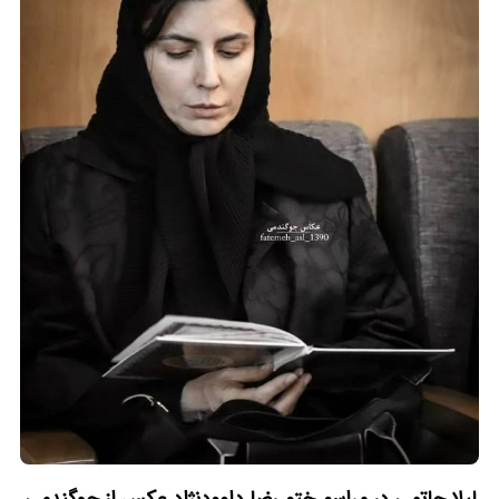
لیلا حاتمی در مراسم ختم رضا داوودنژاد عکس از جوگندمی