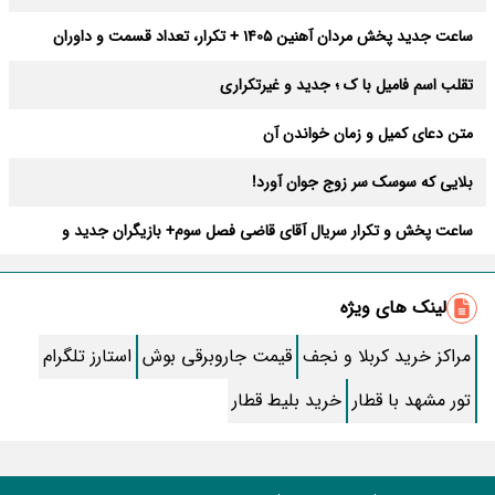
ساعت جدید پخش مردان آهنین 1405 + تکرار، تعداد قسمت و داوران
تقلب اسم فامیل با ک ؛ جدید و غیرتکراری
متن دعای کمیل و زمان خواندن آن
بلایی که سوسک سر زوج جوان آورد!
ساعت پخش و تکرار سریال آقای قاضی فصل سوم+ بازیگران جدید و
داستان
طرز تهیه سالاد ماکارونی خانگی خوشمزه و لذیذ + آموزش تصویری
لینک های ویژه
طرز تهیه پاستا با سس آلفردو و مرغ فوری + آموزش تصویری پنه
مراکز خرید کربلا و نجف
قیمت جاروبرقی بوش
استارز تلگرام
جواب کامل اسم فامیل با “س”
تور مشهد با قطار
خرید بلیط قطار
ماه قرمز نشانه آخر دنیا در آسمان ظاهر شد !
جملات زیبا برای بهترین پدر دنیا