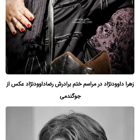
زهرا داوودنژاد در مراسم ختم برادرش رضاداوودنژاد عکس از
جوگندمی