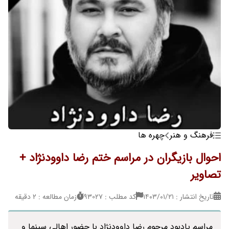
فرهنگ و هنر
چهره ها
احوال بازیگران در مراسم ختم رضا داوودنژاد +
تصاویر
تاریخ انتشار : ۱۴۰۳/۰۱/۲۱
کد مطلب : 93027
زمان مطالعه : 2 دقیقه
مراسم یادبود مرحوم رضا داوودنژاد با حضور اهالی سینما و