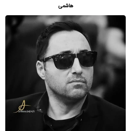
هاشمی