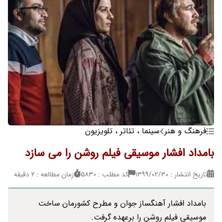
فرهنگ و هنر
سینما ، تئاتر ، تلویزیون
بامداد افشار موسیقی فیلم روشن را می سازد
تاریخ انتشار : ۱۳۹۹/۰۲/۳۰
کد مطلب : 5830
زمان مطالعه : 2 دقیقه
بامداد افشار آهنگساز جوان و مطرح کشورمان ساخت
موسیقی فیلم روشن را برعهده گرفت.