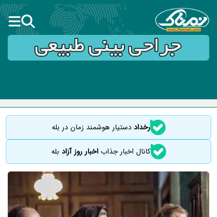
رخداد
دستیار هوشمند زمان در بله
کانال اخبار جذاب
اخبار روز آزاد
بله