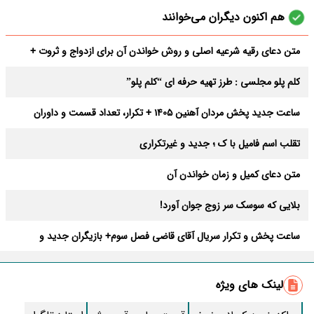
هم اکنون دیگران می‌خوانند
متن دعای رقیه شرعیه اصلی و روش خواندن آن برای ازدواج و ثروت +
عوارض
کلم پلو مجلسی : طرز تهیه حرفه ای “کلم پلو”
ساعت جدید پخش مردان آهنین 1405 + تکرار، تعداد قسمت و داوران
تقلب اسم فامیل با ک ؛ جدید و غیرتکراری
متن دعای کمیل و زمان خواندن آن
بلایی که سوسک سر زوج جوان آورد!
ساعت پخش و تکرار سریال آقای قاضی فصل سوم+ بازیگران جدید و
داستان
طرز تهیه سالاد ماکارونی خانگی خوشمزه و لذیذ + آموزش تصویری
لینک های ویژه
طرز تهیه پاستا با سس آلفردو و مرغ فوری + آموزش تصویری پنه