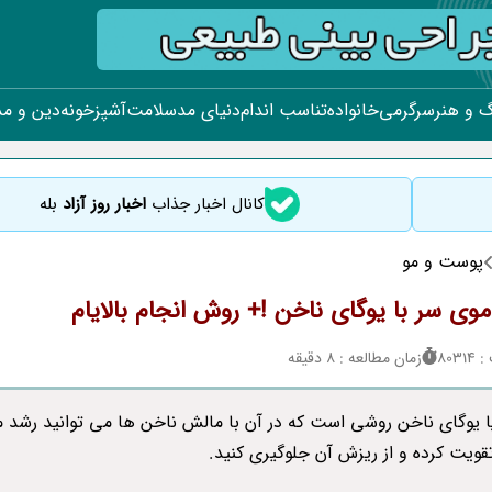
 و هنر
سرگرمی
خانواده
تناسب اندام
دنیای مد
سلامت
آشپزخونه
دین و م
کانال اخبار جذاب
اخبار روز آزاد
بله
پوست و مو
وی سر با یوگای ناخن !+ روش انجام بالایام
803
زمان مطالعه : 8 دقیقه
 یا یوگای ناخن روشی است که در آن با مالش ناخن ها می توانید رشد 
تقویت کرده و از ریزش آن جلوگیری کنید.