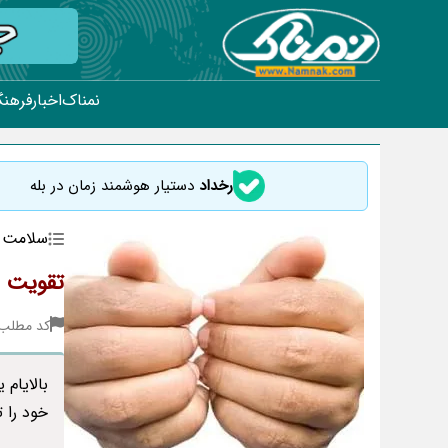
نمناک
اخبار
فرهنگ
رخداد
دستیار هوشمند زمان در بله
سلامت
تقویت م
کد مطلب : 14
بالایام
خود را 