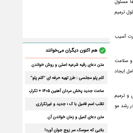
ها مسئول
ول ترمیم
ورت آسیب
هم اکنون دیگران می‌خوانند
 و سلامت
متن دعای رقیه شرعیه اصلی و روش خواندن
مل ایجاد
آن برای ازدواج و ثروت + عوارض
کلم پلو مجلسی : طرز تهیه حرفه ای “کلم پلو”
ساعت جدید پخش مردان آهنین 1405 + تکرار،
 و ترمیم
تعداد قسمت و داوران
تقلب اسم فامیل با ک ؛ جدید و غیرتکراری
ر رشد مو
متن دعای کمیل و زمان خواندن آن
بلایی که سوسک سر زوج جوان آورد!