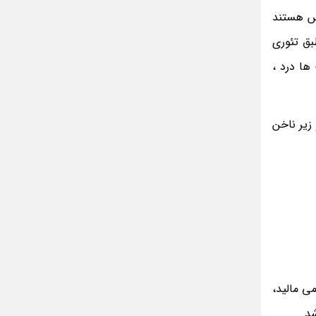
مینا جعفر زاده
کس هستند
بازیگران سریال رویای نیمه شب کنار همسر و
خانواده شان+ عکسهای شخصی جذاب
بق تئوری
متن کامل زیارت عاشورا همراه با ترجمه و صوت
ها درد ،
ادویه های لاغر کننده برای شما که چاق هستید
متن زیارت عاشورا بدون ترجمه با خط درشت
زیر ناخن
و خوانا
ی مالید،
د.