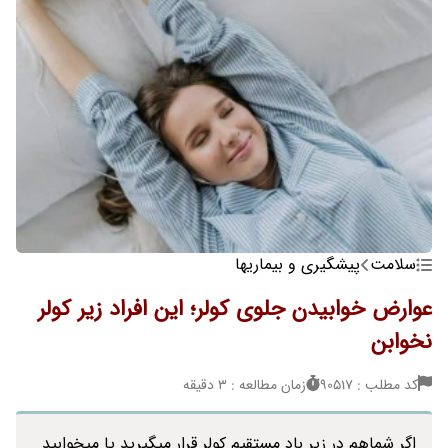
سلامت
پیشگیری و بیماریها
عوارض خوابیدن جلوی کولر؛ این افراد زیر کولر
نخوابن
کد مطلب : 90517
زمان مطالعه : 3 دقیقه
اگر شماهم در زیر باد مستقیم کولر قرار میگیرید یا میخوابید