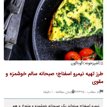
آشپزخونه
گوناگون
طرز تهیه نیمرو اسفناج؛ صبحانه سالم خوشمزه و
مقوی
کد مطلب : 93325
زمان مطالعه : 1 دقیقه
نیمرو اسفناج میتواند یک صبحانه خوشمزه و متنوع و هم