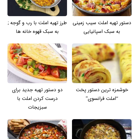
دستور تهیه املت سیب زمینی
طرز تهیه املت با رب و گوجه ;
به سبک اسپانیایی
به سبک قهوه خانه ها
خوشمزه ترین دستور پخت
دو دستور تهیه جدید برای
“املت فرانسوی”
درست کردن املت با
سبزیجات