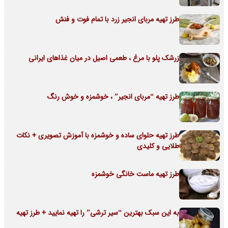
طرز تهیه مربای انجیر زرد با تمام فوت و فنش
زرشک پلو با مرغ ، طعمی اصیل در میان غذاهای ایرانی
طرز تهیه “مربای انجیر” ، خوشمزه و خوش رنگ
طرز تهیه حلوای ساده و خوشمزه با آموزش تصویری + نکات
طلایی و کلیدی
طرز تهیه ماست خانگی خوشمزه
به این سبک بهترین “سیر ترشی” را تهیه نمایید + طرز تهیه