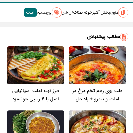
منبع:
بخش آشپزخونه نمناک/ن/ا.ن
برچسب‌:
املت
مطالب پیشنهادی
علت بوی زهم تخم مرغ در
طرز تهیه املت اسپانیایی
املت و نیمرو + راه حل
اصل با 4 رسپی خوشمزه