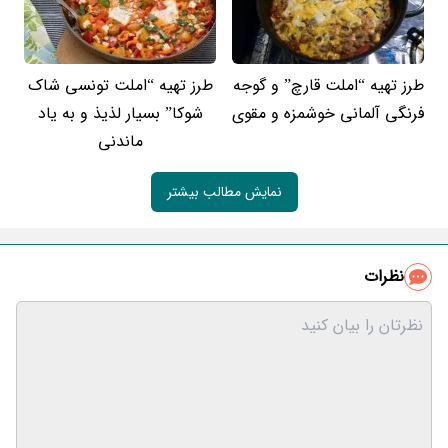
طرز تهیه “املت قارچ” و گوجه
طرز تهیه “املت تونسی شاک
فرنگی آلمانی خوشمزه و مقوی
شوکا” بسیار لذیذ و به یاد
ماندنی
نمایش مطالب بیشتر
نظرات