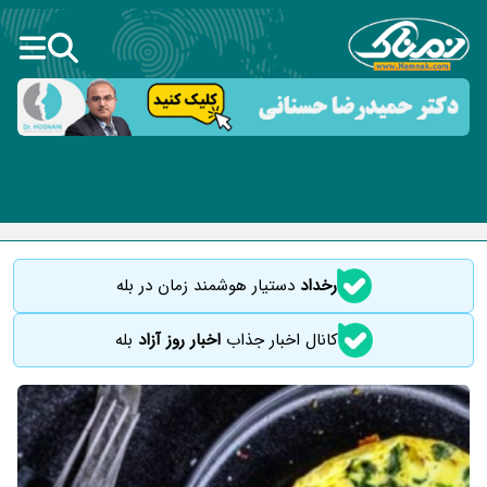
رخداد
دستیار هوشمند زمان در بله
کانال اخبار جذاب
اخبار روز آزاد
بله