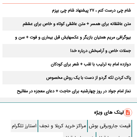
شام چی درست کنم ، 27 پیشنهاد شام چی بپزم
متن عاشقانه برای همسر + متن عاشقی کوتاه و خاص برای عشقم
بیوگرافی مریم همتیان بازیگر و عکسهایش قبل بیماری و فوت + سن و
فیلمها
جملات خاص و آرامبخش درباره خدا
دوازده امام به ترتیب با لقب + شعر برای کودکان
پاک کردن لکه گردو از دست با یک روش مخصوص
نماز امام جواد در روز چهارشنبه برای حاجت + دعای معجزه در مفاتیح
اعمال روز آخر ماه صفر + زیارتنامه امام رضا (ع)
لینک های ویژه
فیلم هایی پر از هیجان و جذابیت برای نوجوانان
قیمت جاروبرقی بوش
مراکز خرید کربلا و نجف
استارز تلگرام
نماز غفیله برای حاجت چگونه خوانده میشود؟+ متن قنوت، ثواب و احکام