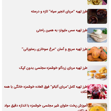
طرز تهیه “مربای انجیر سیاه” تازه و درسته
طرز تهیه سس مایونز؛ به همین راحتی
طرز تهیه سریع و آسان “مرغ سوخاری رستورانی”
طرز تهیه مربای زردآلو خوشمزه مجلسی بدون کپک
طرز تهیه کامل“مربای آلبالو” فوق العاده خوشمزه خانگی با همه
نکات
آموزش پخت حلوای شیر مجلسی خوشمزه با اندازه دقیق مواد
+ نکات